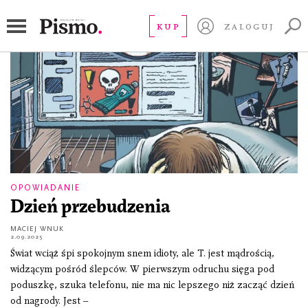
maciej wnuk
KUP
ZALOGUJ
OPOWIADANIE
Dzień przebudzenia
MACIEJ WNUK
2.09.2025
Świat wciąż śpi spokojnym snem idioty, ale T. jest mądrością,
widzącym pośród ślepców. W pierwszym odruchu sięga pod
poduszkę, szuka telefonu, nie ma nic lepszego niż zacząć dzień
od nagrody. Jest –