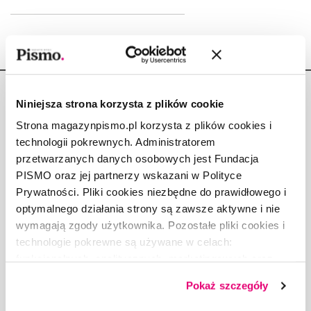
Niniejsza strona korzysta z plików cookie
Strona magazynpismo.pl korzysta z plików cookies i
technologii pokrewnych. Administratorem
Copyright © Fundacja Pismo
przetwarzanych danych osobowych jest Fundacja
PISMO oraz jej partnerzy wskazani w Polityce
Prywatności. Pliki cookies niezbędne do prawidłowego i
optymalnego działania strony są zawsze aktywne i nie
wymagają zgody użytkownika. Pozostałe pliki cookies i
O „PIŚMIE”
technologie pokrewne są używane w celach:
ABOUT PISMO
funkcjonalnych, analitycznych, marketingowych oraz
FACT-CHECKING W „PIŚMIE”
prezentowania spersonalizowanych treści. Wyrażając
Pokaż szczegóły
dobrowolną zgodę na pliki cookies i technologie
DLA OSÓB PISZĄCYCH
pokrewne, zgadzasz się na przechowywanie informacji
DLA REKLAMODAWCÓW