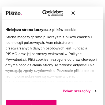
Niniejsza strona korzysta z plików cookie
Strona magazynpismo.pl korzysta z plików cookies i
Copyright © Fundacja Pismo
technologii pokrewnych. Administratorem
przetwarzanych danych osobowych jest Fundacja
PISMO oraz jej partnerzy wskazani w Polityce
Prywatności. Pliki cookies niezbędne do prawidłowego i
optymalnego działania strony są zawsze aktywne i nie
O „PIŚMIE”
wymagają zgody użytkownika. Pozostałe pliki cookies i
ABOUT PISMO
technologie pokrewne są używane w celach:
FACT-CHECKING W „PIŚMIE”
funkcjonalnych, analitycznych, marketingowych oraz
prezentowania spersonalizowanych treści. Wyrażając
DLA OSÓB PISZĄCYCH
Pokaż szczegóły
dobrowolną zgodę na pliki cookies i technologie
DLA REKLAMODAWCÓW
pokrewne, zgadzasz się na przechowywanie informacji
GDZIE KUPIĆ „PISMO”?
na Twoim urządzeniu końcowym lub dostęp do niego i