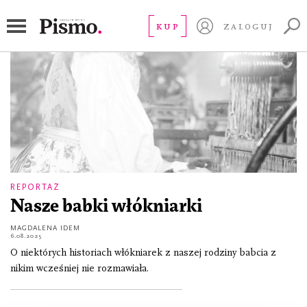
międzywojnie
KUP
ZALOGUJ
REPORTAŻ
Nasze babki włókniarki
MAGDALENA IDEM
6.08.2025
O niektórych historiach włókniarek z naszej rodziny babcia z
nikim wcześniej nie rozmawiała.