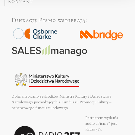
KONTAKT
Fundację Pismo
wspierają:
Dofinansowano ze środków Ministra Kultury i Dziedzictwa
Narodowego pochodzących z Funduszu Promocji Kultury –
państwowego funduszu celowego
Partnerem wydania
audio „Pisma” jest
Radio 357.