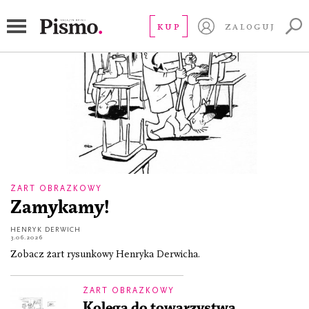
Muzeum Karykatury
KUP
ZALOGUJ
ŻART OBRAZKOWY
Zamykamy!
HENRYK DERWICH
3.06.2026
Zobacz żart rysunkowy Henryka Derwicha.
ŻART OBRAZKOWY
Kolega do towarzystwa