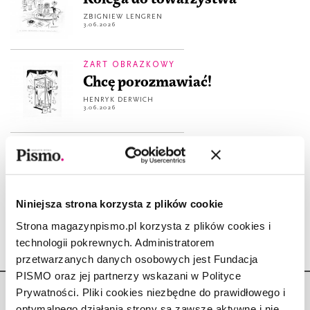
ZBIGNIEW LENGREN
3.06.2026
ŻART OBRAZKOWY
Chcę porozmawiać!
HENRYK DERWICH
3.06.2026
ŻART OBRAZKOWY
Wakacyjne rozrywki
ZBIGNIEW LENGREN
3.06.2026
Niniejsza strona korzysta z plików cookie
Strona magazynpismo.pl korzysta z plików cookies i
technologii pokrewnych. Administratorem
przetwarzanych danych osobowych jest Fundacja
PISMO oraz jej partnerzy wskazani w Polityce
Prywatności. Pliki cookies niezbędne do prawidłowego i
optymalnego działania strony są zawsze aktywne i nie