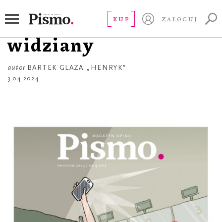
OKŁADKA
Podatnik mile
KUP
ZALOGUJ
widziany
autor
BARTEK GLAZA „HENRYK”
3.04.2024