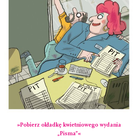
»Pobierz okładkę kwietniowego wydania
„Pisma”«