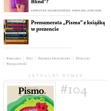
Blind”?
KATARZYNA KAZIMIEROWSKA
KAROLINA LEWESTAM
Prenumerata „Pisma” z książką
w prezencie
#okładka
#PIT
#numer kwietniowy
#podatki
#księgowość
AKTUALNY NUMER
#104