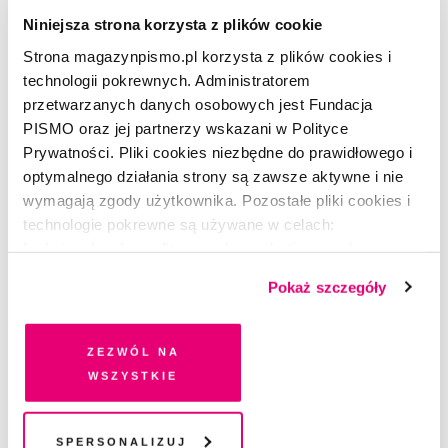
Niniejsza strona korzysta z plików cookie
Strona magazynpismo.pl korzysta z plików cookies i
technologii pokrewnych. Administratorem
przetwarzanych danych osobowych jest Fundacja
PISMO oraz jej partnerzy wskazani w Polityce
OKŁADKA
Prywatności. Pliki cookies niezbędne do prawidłowego i
Zdrowie instant
optymalnego działania strony są zawsze aktywne i nie
wymagają zgody użytkownika. Pozostałe pliki cookies i
technologie pokrewne są używane w celach:
PIOTR PERŁOWSKI
funkcjonalnych, analitycznych, marketingowych oraz
prezentowania spersonalizowanych treści. Wyrażając
Pokaż szczegóły
dobrowolną zgodę na pliki cookies i technologie
pokrewne, zgadzasz się na przechowywanie informacji
na Twoim urządzeniu końcowym lub dostęp do niego i
Zezwól na
przetwarzanie danych. Zgodę na wszystkie lub niektóre
wszystkie
pliki cookies i technologie pokrewne możesz w każdej
chwili wycofać lub ponowić w zakładce "Ustawienia
plików cookie". Wycofanie zgody nie wpływa na
Spersonalizuj