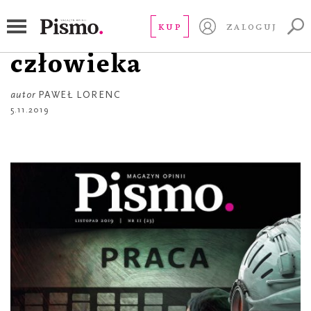
OKŁADKA
Praca szuka
KUP
ZALOGUJ
człowieka
autor
PAWEŁ LORENC
5.11.2019