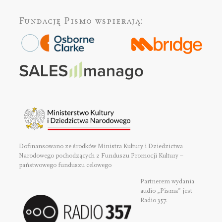
Fundację Pismo
wspierają:
Dofinansowano ze środków Ministra Kultury i Dziedzictwa
Narodowego pochodzących z Funduszu Promocji Kultury –
państwowego funduszu celowego
Partnerem wydania
audio „Pisma” jest
Radio 357.