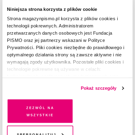
Zdrowie instant
Niniejsza strona korzysta z plików cookie
Strona magazynpismo.pl korzysta z plików cookies i
PIOTR PERŁOWSKI
technologii pokrewnych. Administratorem
przetwarzanych danych osobowych jest Fundacja
PISMO oraz jej partnerzy wskazani w Polityce
Prywatności. Pliki cookies niezbędne do prawidłowego i
optymalnego działania strony są zawsze aktywne i nie
wymagają zgody użytkownika. Pozostałe pliki cookies i
technologie pokrewne są używane w celach:
funkcjonalnych, analitycznych, marketingowych oraz
prezentowania spersonalizowanych treści. Wyrażając
Pokaż szczegóły
dobrowolną zgodę na pliki cookies i technologie
pokrewne, zgadzasz się na przechowywanie informacji
na Twoim urządzeniu końcowym lub dostęp do niego i
Zezwól na
przetwarzanie danych. Zgodę na wszystkie lub niektóre
wszystkie
pliki cookies i technologie pokrewne możesz w każdej
chwili wycofać lub ponowić w zakładce "Ustawienia
plików cookie". Wycofanie zgody nie wpływa na
Spersonalizuj