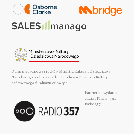
Dofinansowano ze środków Ministra Kultury i Dziedzictwa
Narodowego pochodzących z Funduszu Promocji Kultury –
państwowego funduszu celowego
Partnerem wydania
audio „Pisma” jest
Radio 357.