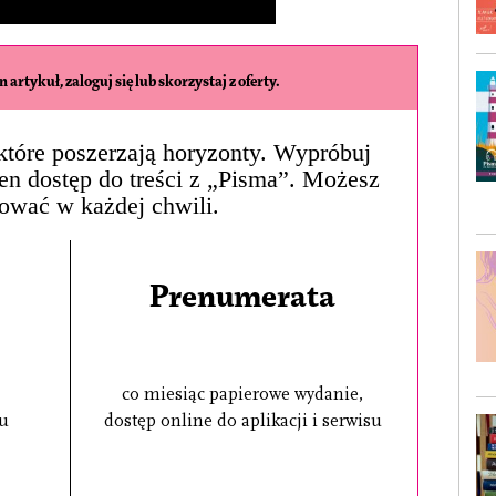
 artykuł, zaloguj się lub skorzystaj z oferty.
, które poszerzają horyzonty. Wypróbuj
łen dostęp do treści z „Pisma”. Możesz
ować w każdej chwili.
Prenumerata
co miesiąc papierowe wydanie,
su
dostęp online do aplikacji i serwisu