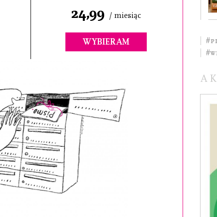
24,99
/ miesiąc
#p
WYBIERAM
#w
A