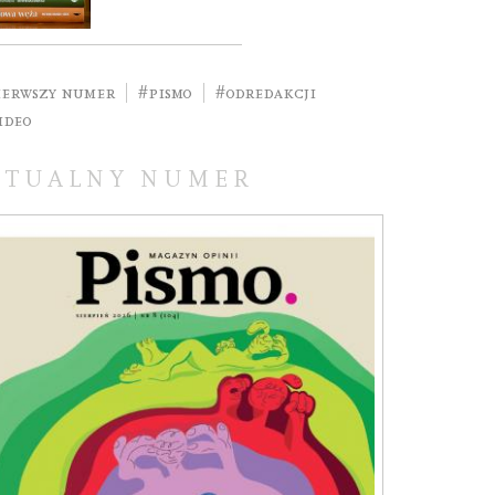
ierwszy numer
#Pismo
#odredakcji
ideo
KTUALNY NUMER