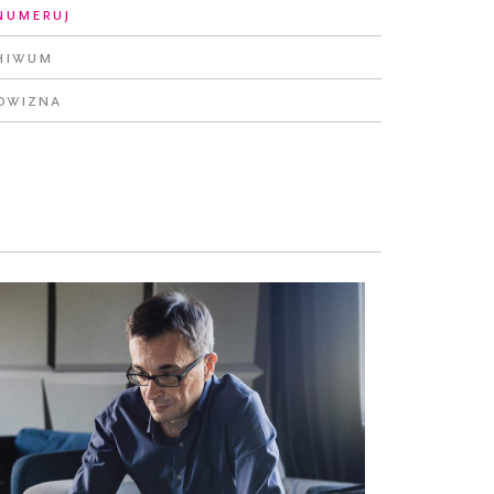
numeruj
hiwum
owizna