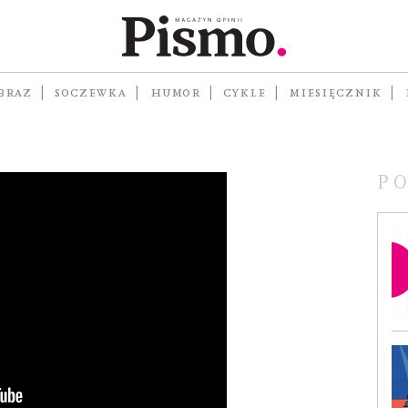
czytelnika
ROWSKA
BRAZ
SOCZEWKA
HUMOR
CYKLE
MIESIĘCZNIK
P