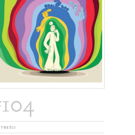
#104
 treści