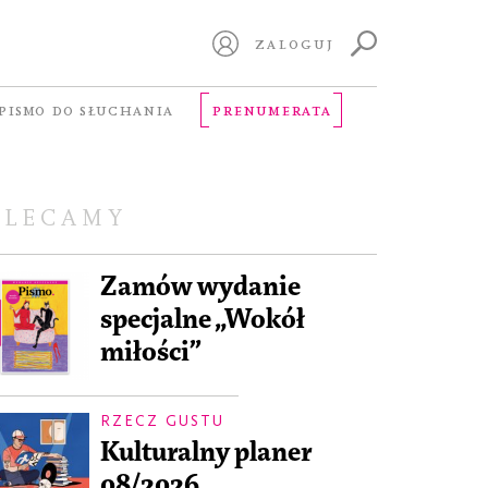
ZALOGUJ
PISMO DO SŁUCHANIA
PRENUMERATA
OLECAMY
Zamów wydanie
specjalne „Wokół
miłości”
RZECZ GUSTU
Kulturalny planer
08/2026