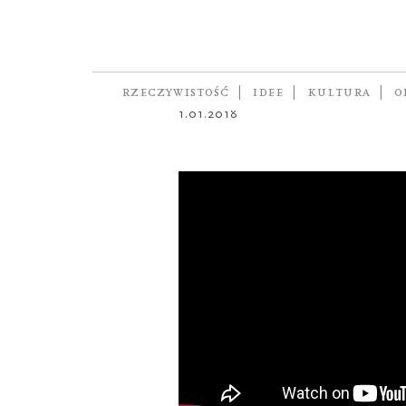
WIDEO
Zachwycić 
autorka
KATARZYNA KAZIMIE
RZECZYWISTOŚĆ
IDEE
KULTURA
O
1.01.2018