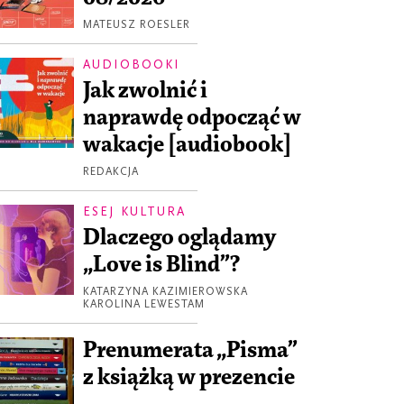
MATEUSZ ROESLER
AUDIOBOOKI
Jak zwolnić i
naprawdę odpocząć w
wakacje [audiobook]
REDAKCJA
ESEJ KULTURA
Dlaczego oglądamy
„Love is Blind”?
KATARZYNA KAZIMIEROWSKA
KAROLINA LEWESTAM
Prenumerata „Pisma”
z książką w prezencie