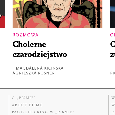
ROZMOWA
O
Cholerne
O
czarodziejstwo
z
,
MAGDALENA KICIŃSKA
AGNIESZKA ROSNER
P
O „PIŚMIE”
W
ABOUT PISMO
W
FACT-CHECKING W „PIŚMIE”
R