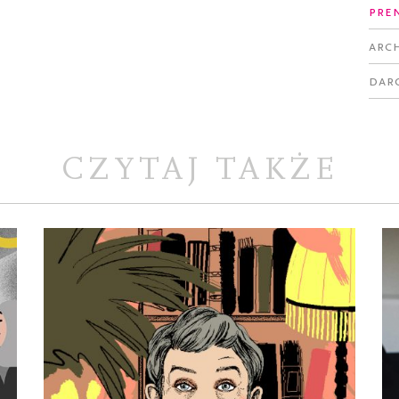
Pre
Arc
Dar
CZYTAJ TAKŻE