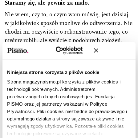
Staramy się, ale pewnie za mało.
Nie wiem, czy to, o czym wam mówię, jest dzisiaj
w jakikolwiek sposób możliwe do odtworzenia. Nie
chodzi mi oczywiście o rekonstruowanie tego, co
myśmy robili, ale wyjście z podobnych założeń.
One nie są za bardzo dzisiejsze.
Potraktujcie – taką mam nieśmiałą radę – wasze
pismo jako szkołę. Dla was i dla tych, do których
Niniejsza strona korzysta z plików cookie
chcecie trafić. Tylko szkołę demokratyczną, a nie
Strona magazynpismo.pl korzysta z plików cookies i
hierarchiczną, w której dyrektor ma władzę
technologii pokrewnych. Administratorem
absolutną. Otwórzcie się na uczenie się od tych,
przetwarzanych danych osobowych jest Fundacja
którzy z wami tę szkołę budują. To powinno być
PISMO oraz jej partnerzy wskazani w Polityce
wspólną wędrówką. Nieśmiało powiem też i jeszcze
Prywatności. Pliki cookies niezbędne do prawidłowego i
jedną rzecz – a nieśmiało, bo ma w sobie dużo
optymalnego działania strony są zawsze aktywne i nie
patosu. Wiele innych pism ma swoje redakcje – tak
wymagają zgody użytkownika. Pozostałe pliki cookies i
technologie pokrewne są używane w celach:
się mówiło o tamtej naszej – ale „Znak” ma nas.