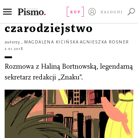
ROZMOWA
Cholerne
KUP
ZALOGUJ
czarodziejstwo
autorzy
,
MAGDALENA KICIŃSKA
AGNIESZKA ROSNER
2.01.2018
Rozmowa z Haliną Bortnowską, legendarną
sekretarz redakcji „Znaku”.