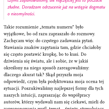
czymś zapanowaliśmy, ale najczęściej jest to poczucie
złudne. Doradzam odrzucenie już na wstępie dogmatu
o nieomylności.
Takie rozumienie „tematu numeru” było
wyjątkowe, bo od razu zapraszało do rozmowy.
Zachęcam więc do częstego zadawania pytań.
Stawiania znaków zapytania tam, gdzie chciałoby
się często postawić kropkę, bo to kusi. Do
dziwienia się światu, ale i sobie, że w jakiś
określony na niego sposób zareagowaliśmy:
dlaczego akurat tak? Skąd przyszła moja
odpowiedź, czym była podyktowana moja ocena tej
sytuacji. Poszukiwaliśmy najlepszej formy dla tych
naszych intuicji, zapraszając do współpracy
autorów, którzy wydawali nam się ciekawi, mieli do
zaproponowania myśl, temat − świeży, stymulujący,