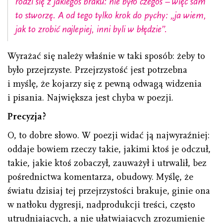
rodzi się z jakiegoś braku: nie było czegoś – więc sam
to stworzę. A od tego tylko krok do pychy: „ja wiem,
jak to zrobić najlepiej, inni byli w błędzie”.
Wyrażać się należy właśnie w taki sposób: żeby to
było przejrzyste. Przejrzystość jest potrzebna
i myślę, że kojarzy się z pewną odwagą widzenia
i pisania. Największa jest chyba w poezji.
Precyzja?
O, to dobre słowo. W poezji widać ją najwyraźniej:
oddaje bowiem rzeczy takie, jakimi ktoś je odczuł,
takie, jakie ktoś zobaczył, zauważył i utrwalił, bez
pośrednictwa komentarza, obudowy. Myślę, że
światu dzisiaj tej przejrzystości brakuje, ginie ona
w natłoku dygresji, nadprodukcji treści, często
utrudniających, a nie ułatwiających zrozumienie