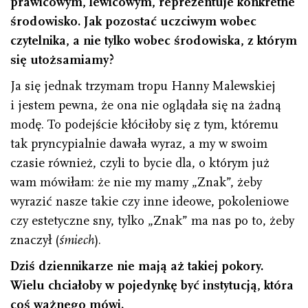
prawicowym, lewicowym, reprezentuje konkretne
środowisko. Jak pozostać uczciwym wobec
czytelnika, a nie tylko wobec środowiska, z którym
się utożsamiamy?
Ja się jednak trzymam tropu Hanny Malewskiej
i jestem pewna, że ona nie oglądała się na żadną
modę. To podejście kłóciłoby się z tym, któremu
tak pryncypialnie dawała wyraz, a my w swoim
czasie również, czyli to bycie dla, o którym już
wam mówiłam: że nie my mamy „Znak”, żeby
wyrazić nasze takie czy inne ideowe, pokoleniowe
czy estetyczne sny, tylko „Znak” ma nas po to, żeby
znaczył (
śmiech
).
Dziś dziennikarze nie mają aż takiej pokory.
Wielu chciałoby w pojedynkę być instytucją, która
coś ważnego mówi.