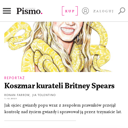
piosenkarka pop
KUP
ZALOGUJ
REPORTAŻ
Koszmar kurateli Britney Spears
RONAN FARROW
,
JIA TOLENTINO
1.12.2021
Jak ojciec gwiazdy popu wraz z zespołem prawników przejął
kontrolę nad życiem gwiazdy i sprawował ją przez trzynaście lat.