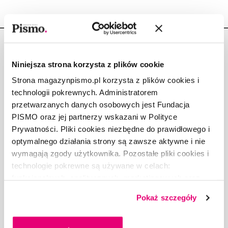
Niniejsza strona korzysta z plików cookie
Strona magazynpismo.pl korzysta z plików cookies i
Copyright © Fundacja Pismo
technologii pokrewnych. Administratorem
przetwarzanych danych osobowych jest Fundacja
PISMO oraz jej partnerzy wskazani w Polityce
Prywatności. Pliki cookies niezbędne do prawidłowego i
optymalnego działania strony są zawsze aktywne i nie
O „PIŚMIE”
wymagają zgody użytkownika. Pozostałe pliki cookies i
ABOUT PISMO
technologie pokrewne są używane w celach:
FACT-CHECKING W „PIŚMIE”
funkcjonalnych, analitycznych, marketingowych oraz
prezentowania spersonalizowanych treści. Wyrażając
DLA OSÓB PISZĄCYCH
Pokaż szczegóły
dobrowolną zgodę na pliki cookies i technologie
DLA REKLAMODAWCÓW
pokrewne, zgadzasz się na przechowywanie informacji
GDZIE KUPIĆ „PISMO”?
na Twoim urządzeniu końcowym lub dostęp do niego i