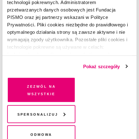
technologii pokrewnych. Administratorem
przetwarzanych danych osobowych jest Fundacja
PISMO oraz jej partnerzy wskazani w Polityce
Prywatności. Pliki cookies niezbędne do prawidłowego i
optymalnego działania strony są zawsze aktywne i nie
wymagają zgody użytkownika. Pozostałe pliki cookies i
technologie pokrewne są używane w celach:
funkcjonalnych, analitycznych, marketingowych oraz
prezentowania spersonalizowanych treści. Wyrażając
Pokaż szczegóły
dobrowolną zgodę na pliki cookies i technologie
pokrewne, zgadzasz się na przechowywanie informacji
na Twoim urządzeniu końcowym lub dostęp do niego i
Zezwól na
przetwarzanie danych. Zgodę na wszystkie lub niektóre
wszystkie
PREMIERA PISMA
pliki cookies i technologie pokrewne możesz w każdej
Dlaczego nie przestajemy pić?
chwili wycofać lub ponowić w zakładce "Ustawienia
plików cookie". Wycofanie zgody nie wpływa na
Spersonalizuj
REDAKCJA
legalność przetwarzania danych przed jej wycofaniem
Odmowa