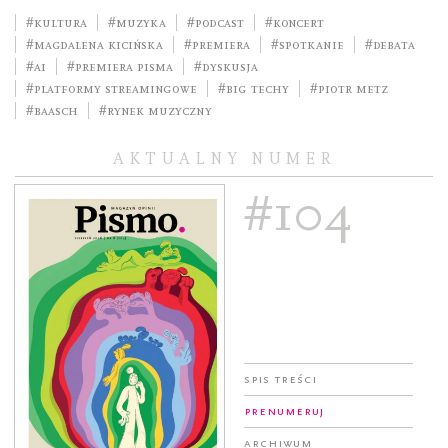
#kultura
#muzyka
#podcast
#koncert
#Magdalena Kicińska
#premiera
#spotkanie
#debata
#AI
#premiera pisma
#dyskusja
#platformy streamingowe
#big techy
#Piotr Metz
#Baasch
#rynek muzyczny
AKTUALNY NUMER
#104
Spis treści
Prenumeruj
Archiwum