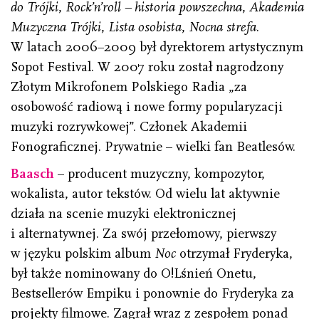
do Trójki
,
Rock’n’roll – historia powszechna
,
Akademia
Muzyczna Trójki
,
Lista osobista
,
Nocna strefa
.
W latach 2006–2009 był dyrektorem artystycznym
Sopot Festival. W 2007 roku został nagrodzony
Złotym Mikrofonem Polskiego Radia „za
osobowość radiową i nowe formy popularyzacji
muzyki rozrywkowej”. Członek Akademii
Fonograficznej. Prywatnie – wielki fan Beatlesów.
Baasch
– producent muzyczny, kompozytor,
wokalista, autor tekstów. Od wielu lat aktywnie
działa na scenie muzyki elektronicznej
i alternatywnej. Za swój przełomowy, pierwszy
w języku polskim album
Noc
otrzymał Fryderyka,
był także nominowany do O!Lśnień Onetu,
Bestsellerów Empiku i ponownie do Fryderyka za
projekty filmowe. Zagrał wraz z zespołem ponad