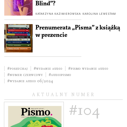
Blind”?
KATARZYNA KAZIMIEROWSKA
KAROLINA LEWESTAM
Prenumerata „Pisma” z książką
w prezencie
#posłuchaj
#wydanie audio
#pismo wydanie audio
#numer czerwcowy
#audiopismo
#wydanie audio 06/2024
AKTUALNY NUMER
#104