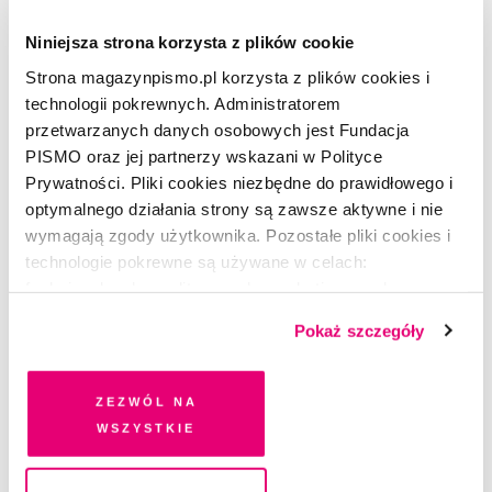
Niniejsza strona korzysta z plików cookie
Strona magazynpismo.pl korzysta z plików cookies i
technologii pokrewnych. Administratorem
przetwarzanych danych osobowych jest Fundacja
PISMO oraz jej partnerzy wskazani w Polityce
Prywatności. Pliki cookies niezbędne do prawidłowego i
optymalnego działania strony są zawsze aktywne i nie
WIERSZ NA PONIEDZIAŁEK
wymagają zgody użytkownika. Pozostałe pliki cookies i
Wiersz z pobitych garów
technologie pokrewne są używane w celach:
funkcjonalnych, analitycznych, marketingowych oraz
MAGDALENA KICIŃSKA
prezentowania spersonalizowanych treści. Wyrażając
Pokaż szczegóły
dobrowolną zgodę na pliki cookies i technologie
pokrewne, zgadzasz się na przechowywanie informacji
na Twoim urządzeniu końcowym lub dostęp do niego i
Zezwól na
przetwarzanie danych. Zgodę na wszystkie lub niektóre
wszystkie
pliki cookies i technologie pokrewne możesz w każdej
chwili wycofać lub ponowić w zakładce "Ustawienia