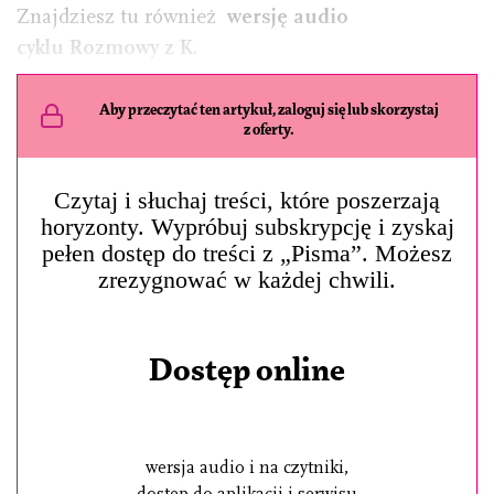
Znajdziesz tu również
wersję audio
cyklu Rozmowy z K.
Aby przeczytać ten artykuł, zaloguj się lub skorzystaj
z oferty.
Czytaj i słuchaj treści, które poszerzają
horyzonty. Wypróbuj subskrypcję i zyskaj
pełen dostęp do treści z „Pisma”. Możesz
zrezygnować w każdej chwili.
Dostęp online
wersja audio i na czytniki,