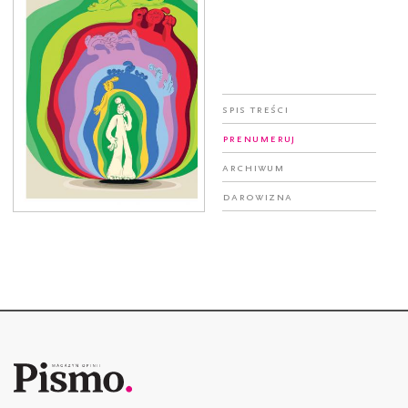
Spis treści
Prenumeruj
Archiwum
Darowizna