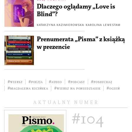
Dlaczego oglądamy „Love is
Blind”?
KATARZYNA KAZIMIEROWSKA
KAROLINA LEWESTAM
Prenumerata „Pisma” z książką
w prezencie
#wiersz
#poezja
#audio
#podcast
#posłuchaj
#Magdalena Kicińska
#wiersz na poniedziałek
#ogień
AKTUALNY NUMER
#104