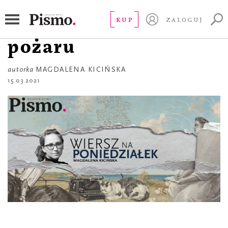
WIERSZ NA PONIEDZIAŁEK
Wiersze ocalone z
KUP
ZALOGUJ
pożaru
autorka
MAGDALENA KICIŃSKA
15.03.2021