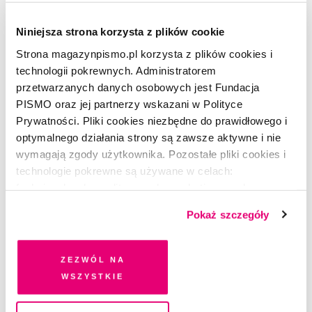
Niniejsza strona korzysta z plików cookie
Strona magazynpismo.pl korzysta z plików cookies i
technologii pokrewnych. Administratorem
POEZJA
przetwarzanych danych osobowych jest Fundacja
Wiersz bez tytułu
PISMO oraz jej partnerzy wskazani w Polityce
Prywatności. Pliki cookies niezbędne do prawidłowego i
MARIANNA KIJANOWSKA
optymalnego działania strony są zawsze aktywne i nie
wymagają zgody użytkownika. Pozostałe pliki cookies i
technologie pokrewne są używane w celach:
funkcjonalnych, analitycznych, marketingowych oraz
prezentowania spersonalizowanych treści. Wyrażając
Pokaż szczegóły
dobrowolną zgodę na pliki cookies i technologie
pokrewne, zgadzasz się na przechowywanie informacji
na Twoim urządzeniu końcowym lub dostęp do niego i
Zezwól na
przetwarzanie danych. Zgodę na wszystkie lub niektóre
wszystkie
pliki cookies i technologie pokrewne możesz w każdej
chwili wycofać lub ponowić w zakładce "Ustawienia