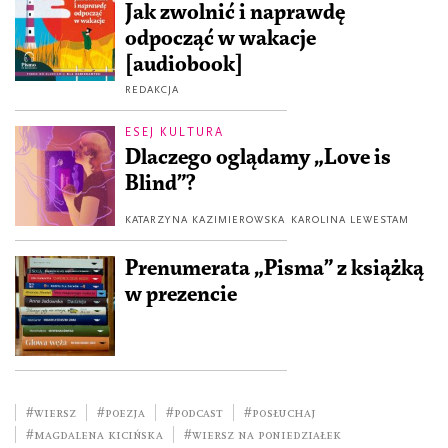
Jak zwolnić i naprawdę
odpocząć w wakacje
[audiobook]
REDAKCJA
ESEJ KULTURA
Dlaczego oglądamy „Love is
Blind”?
KATARZYNA KAZIMIEROWSKA
KAROLINA LEWESTAM
Prenumerata „Pisma” z książką
w prezencie
#wiersz
#poezja
#podcast
#posłuchaj
#Magdalena Kicińska
#wiersz na poniedziałek