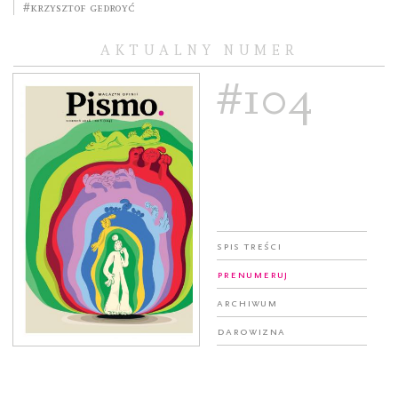
#Krzysztof Gedroyć
AKTUALNY NUMER
#104
Spis treści
Prenumeruj
Archiwum
Darowizna