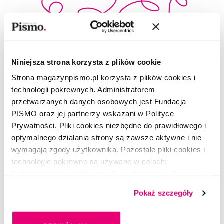
Niniejsza strona korzysta z plików cookie
Strona magazynpismo.pl korzysta z plików cookies i
technologii pokrewnych. Administratorem
przetwarzanych danych osobowych jest Fundacja
PISMO oraz jej partnerzy wskazani w Polityce
Prywatności. Pliki cookies niezbędne do prawidłowego i
optymalnego działania strony są zawsze aktywne i nie
POEZJA
wymagają zgody użytkownika. Pozostałe pliki cookies i
Wiersz bez tytułu
technologie pokrewne są używane w celach:
funkcjonalnych, analitycznych, marketingowych oraz
MARIANNA KIJANOWSKA
prezentowania spersonalizowanych treści. Wyrażając
Pokaż szczegóły
dobrowolną zgodę na pliki cookies i technologie
pokrewne, zgadzasz się na przechowywanie informacji
na Twoim urządzeniu końcowym lub dostęp do niego i