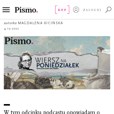
WIERSZ NA PONIEDZIAŁEK
Poeta pograniczny
KUP
ZALOGUJ
autorka
MAGDALENA KICIŃSKA
4.10.2021
W tym odcinku podcastu opowiadam o