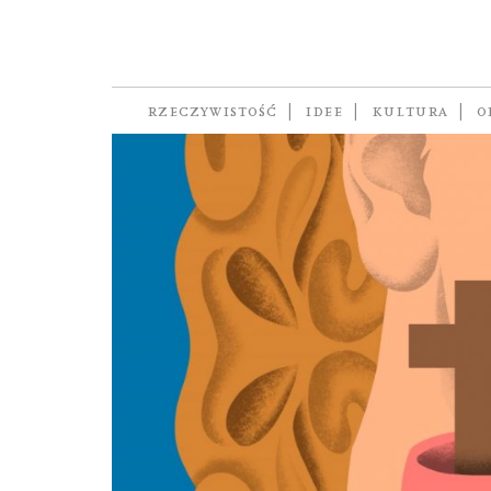
pop
RZECZYWISTOŚĆ
IDEE
KULTURA
O