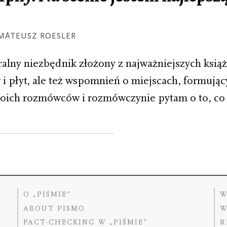
MATEUSZ ROESLER
ralny niezbędnik złożony z najważniejszych ksią
 i płyt, ale też wspomnień o miejscach, formują
oich rozmówców i rozmówczynie pytam o to, co 
O „PIŚMIE”
W
ABOUT PISMO
W
FACT-CHECKING W „PIŚMIE”
R