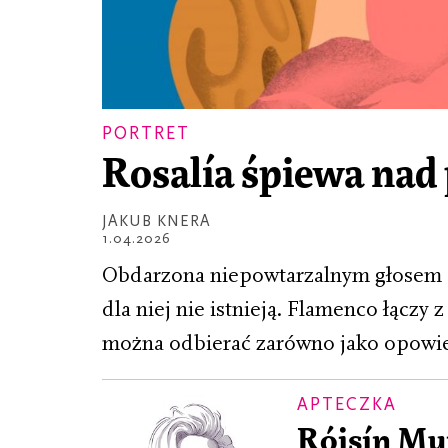
PORTRET
Rosalía śpiewa na
JAKUB KNERA
1.04.2026
Obdarzona niepowtarzalnym głosem Ro
dla niej nie istnieją. Flamenco łączy 
można odbierać zarówno jako opowie
APTECZKA
Róisín Mur