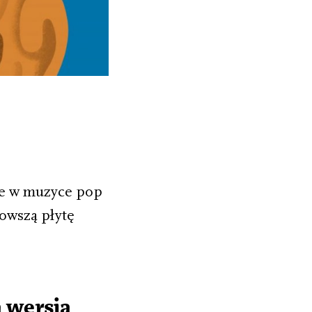
ice w muzyce pop
nowszą płytę
 wersją