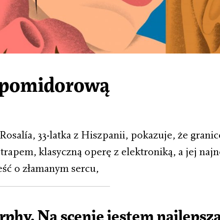
d pomidorową
salía, 33-latka z Hiszpanii, pokazuje, że gran
z trapem, klasyczną operę z elektroniką, a jej naj
ść o złamanym sercu,
phy. Na scenie jestem najlepszą