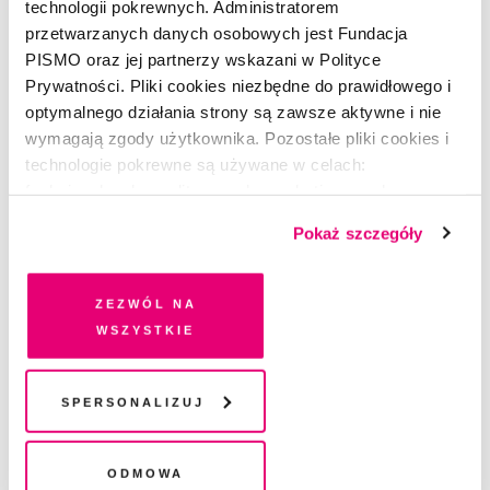
technologii pokrewnych. Administratorem
Wydanie audio
przetwarzanych danych osobowych jest Fundacja
07/2022
PISMO oraz jej partnerzy wskazani w Polityce
Prywatności. Pliki cookies niezbędne do prawidłowego i
REDAKCJA
optymalnego działania strony są zawsze aktywne i nie
5.07.2022
|
23:07:34
wymagają zgody użytkownika. Pozostałe pliki cookies i
technologie pokrewne są używane w celach:
funkcjonalnych, analitycznych, marketingowych oraz
POSŁUCHAJ
prezentowania spersonalizowanych treści. Wyrażając
Wydanie audio
Pokaż szczegóły
dobrowolną zgodę na pliki cookies i technologie
06/2022
pokrewne, zgadzasz się na przechowywanie informacji
na Twoim urządzeniu końcowym lub dostęp do niego i
Zezwól na
REDAKCJA
przetwarzanie danych. Zgodę na wszystkie lub niektóre
wszystkie
31.05.2022
|
23:05:17
pliki cookies i technologie pokrewne możesz w każdej
chwili wycofać lub ponowić w zakładce "Ustawienia
plików cookie". Wycofanie zgody nie wpływa na
Spersonalizuj
POSŁUCHAJ
legalność przetwarzania danych przed jej wycofaniem
Wydanie audio
05/2022
Odmowa