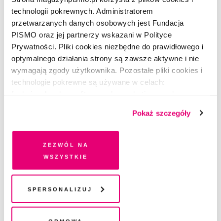
technologii pokrewnych. Administratorem
przetwarzanych danych osobowych jest Fundacja
PISMO oraz jej partnerzy wskazani w Polityce
Prywatności. Pliki cookies niezbędne do prawidłowego i
PSYCHOWASHING
optymalnego działania strony są zawsze aktywne i nie
Odcinek 10. Mroczne lustro
wymagają zgody użytkownika. Pozostałe pliki cookies i
technologie pokrewne są używane w celach:
REDAKCJA
funkcjonalnych, analitycznych, marketingowych oraz
prezentowania spersonalizowanych treści. Wyrażając
Pokaż szczegóły
dobrowolną zgodę na pliki cookies i technologie
pokrewne, zgadzasz się na przechowywanie informacji
na Twoim urządzeniu końcowym lub dostęp do niego i
Zezwól na
przetwarzanie danych. Zgodę na wszystkie lub niektóre
wszystkie
pliki cookies i technologie pokrewne możesz w każdej
chwili wycofać lub ponowić w zakładce "Ustawienia
plików cookie". Wycofanie zgody nie wpływa na
Spersonalizuj
legalność przetwarzania danych przed jej wycofaniem
Odmowa