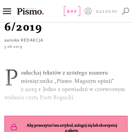
PLAYLISTA
Wydanie audio nr
KUP
ZALOGUJ
6/2019
autorka
REDAKCJA
5.06.2019
P
osłuchaj tekstów z szóstego numeru
miesięcznika „Pismo. Magazyn opinii”
z 2019 r. Jedno z opowiadań w czerwcowym
wydaniu czyta Piotr Rogucki.
Aby przeczytać ten artykuł, zaloguj się lub skorzystaj
z oferty.