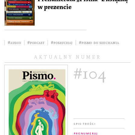
w prezencie
#audio
#podcast
#posłuchaj
#pismo do słuchania
AKTUALNY NUMER
#104
Spis treści
Prenumeruj