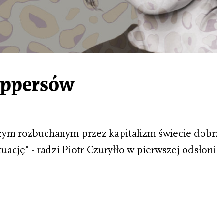
reppersów
szym rozbuchanym przez kapitalizm świecie dobrz
ację" - radzi Piotr Czuryłło w pierwszej odsłon