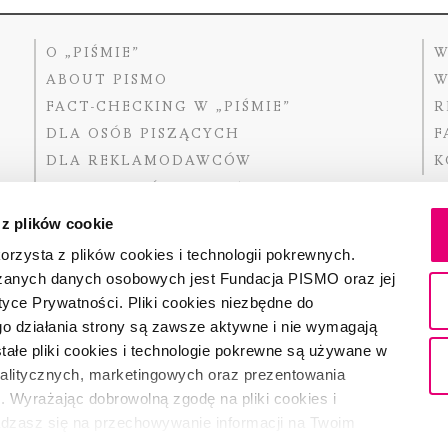
O „PIŚMIE”
W
ABOUT PISMO
W
FACT-CHECKING W „PIŚMIE”
R
DLA OSÓB PISZĄCYCH
F
DLA REKLAMODAWCÓW
K
GDZIE KUPIĆ „PISMO”?
 z plików cookie
rzysta z plików cookies i technologii pokrewnych.
zanych danych osobowych jest Fundacja PISMO oraz jej
Dofinansow
Narodoweg
tyce Prywatności. Pliki cookies niezbędne do
państwowe
o działania strony są zawsze aktywne i nie wymagają
ałe pliki cookies i technologie pokrewne są używane w
nalitycznych, marketingowych oraz prezentowania
Partnerem 
. Wyrażając dobrowolną zgodę na pliki cookies i
adzasz się na przechowywanie informacji na Twoim
dostęp do niego i przetwarzanie danych. Zgodę na