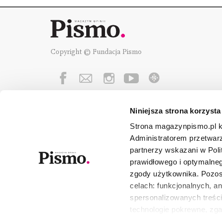
Copyright © Fundacja Pismo
Niniejsza strona korzysta
Fundację Pismo
wspierają:
Strona magazynpismo.pl ko
Administratorem przetwar
partnerzy wskazani w Poli
prawidłowego i optymalneg
zgody użytkownika. Pozost
celach: funkcjonalnych, a
spersonalizowanych treści
technologie pokrewne, zg
urządzeniu końcowym lub 