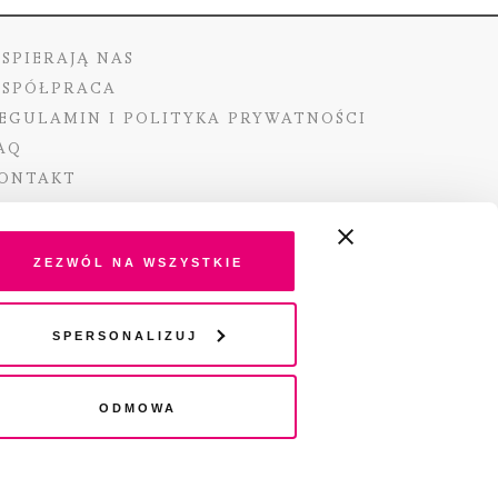
SPIERAJĄ NAS
SPÓŁPRACA
EGULAMIN I POLITYKA PRYWATNOŚCI
AQ
ONTAKT
Zezwól na wszystkie
ano ze środków Ministra Kultury i Dziedzictwa
Spersonalizuj
o pochodzących z Funduszu Promocji Kultury –
go funduszu celowego
Odmowa
wydania audio „Pisma” jest Radio 357.