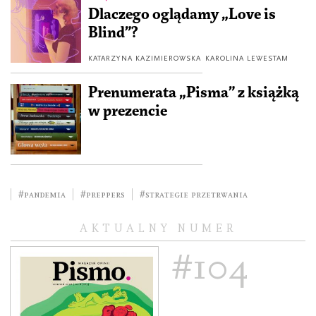
Dlaczego oglądamy „Love is
Blind”?
KATARZYNA KAZIMIEROWSKA
KAROLINA LEWESTAM
Prenumerata „Pisma” z książką
w prezencie
#pandemia
#preppers
#strategie przetrwania
AKTUALNY NUMER
#104