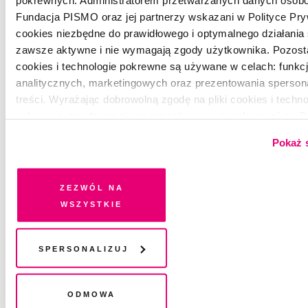
pokrewnych. Administratorem przetwarzanych danych osobo
Fundacja PISMO oraz jej partnerzy wskazani w Polityce Pryw
cookies niezbędne do prawidłowego i optymalnego działania 
zawsze aktywne i nie wymagają zgody użytkownika. Pozostał
cookies i technologie pokrewne są używane w celach: funkc
analitycznych, marketingowych oraz prezentowania sperso
treści. Wyrażając dobrowolną zgodę na pliki cookies i techno
pokrewne, zgadzasz się na przechowywanie informacji na 
urządzeniu końcowym lub dostęp do niego i przetwarzanie 
Pokaż 
na wszystkie lub niektóre pliki cookies i technologie pokre
każdej chwili wycofać lub ponowić w zakładce "Ustawienia p
Wycofanie zgody nie wpływa na legalność przetwarzania dan
Zezwól na
POEZJA
wycofaniem
wszystkie
[...]
WOJCIECH BRZOSKA
Spersonalizuj
Odmowa