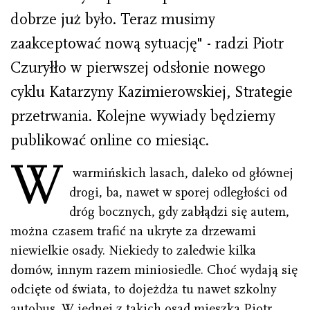
dobrze już było. Teraz musimy
zaakceptować nową sytuację" - radzi Piotr
Czuryłło w pierwszej odsłonie nowego
cyklu Katarzyny Kazimierowskiej, Strategie
przetrwania. Kolejne wywiady będziemy
publikować online co miesiąc.
W
warmińskich lasach, daleko od głównej
drogi, ba, nawet w sporej odległości od
dróg bocznych, gdy zabłądzi się autem,
można czasem trafić na ukryte za drzewami
niewielkie osady. Niekiedy to zaledwie kilka
domów, innym razem miniosiedle. Choć wydają się
odcięte od świata, to dojeżdża tu nawet szkolny
autobus. W jednej z takich osad mieszka Piotr