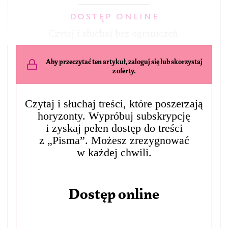
DOSTĘP ONLINE
Czytaj i słuchaj bez ograniczeń.
Aby przeczytać ten artykuł, zaloguj się lub skorzystaj
z oferty.
Czytaj i słuchaj treści, które poszerzają
horyzonty. Wypróbuj subskrypcję
i zyskaj pełen dostęp do treści
z „Pisma”. Możesz zrezygnować
w każdej chwili.
Dostęp online