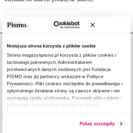
Niniejsza strona korzysta z plików cookie
Strona magazynpismo.pl korzysta z plików cookies i
technologii pokrewnych. Administratorem
Copyright © Fundacja Pismo
przetwarzanych danych osobowych jest Fundacja
PISMO oraz jej partnerzy wskazani w Polityce
Prywatności. Pliki cookies niezbędne do prawidłowego i
optymalnego działania strony są zawsze aktywne i nie
wymagają zgody użytkownika. Pozostałe pliki cookies i
O „PIŚMIE”
technologie pokrewne są używane w celach:
ABOUT PISMO
funkcjonalnych, analitycznych, marketingowych oraz
prezentowania spersonalizowanych treści. Wyrażając
FACT-CHECKING W „PIŚMIE”
Pokaż szczegóły
dobrowolną zgodę na pliki cookies i technologie
DLA OSÓB PISZĄCYCH