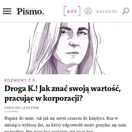
przebranżowienie
KUP
ZALOGUJ
ROZMOWY Z K.
Droga K.! Jak znać swoją wartość,
pracując w korporacji?
KAROLINA LEWESTAM
5.12.2023
Napisz do mnie, tak jak się mówi czasem do księżyca. Raz w
miesiącu wybiorę list, na który odpowiedź może przydać się nam
wszystkim. Nie musi być poważny, nie musi być