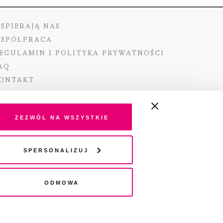
SPIERAJĄ NAS
SPÓŁPRACA
EGULAMIN I POLITYKA PRYWATNOŚCI
AQ
ONTAKT
Zezwól na wszystkie
ano ze środków Ministra Kultury i Dziedzictwa
Spersonalizuj
o pochodzących z Funduszu Promocji Kultury –
go funduszu celowego
Odmowa
wydania audio „Pisma” jest Radio 357.