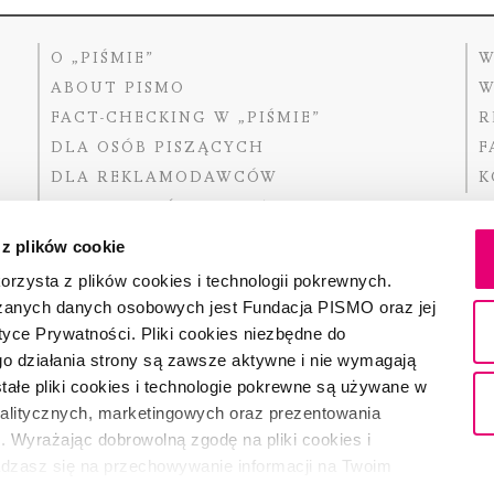
O „PIŚMIE”
W
ABOUT PISMO
W
FACT-CHECKING W „PIŚMIE”
R
DLA OSÓB PISZĄCYCH
F
DLA REKLAMODAWCÓW
K
GDZIE KUPIĆ „PISMO”?
 z plików cookie
rzysta z plików cookies i technologii pokrewnych.
zanych danych osobowych jest Fundacja PISMO oraz jej
Dofinansow
Narodoweg
tyce Prywatności. Pliki cookies niezbędne do
państwowe
o działania strony są zawsze aktywne i nie wymagają
ałe pliki cookies i technologie pokrewne są używane w
nalitycznych, marketingowych oraz prezentowania
Partnerem 
. Wyrażając dobrowolną zgodę na pliki cookies i
adzasz się na przechowywanie informacji na Twoim
dostęp do niego i przetwarzanie danych. Zgodę na