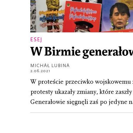
ESEJ
W Birmie generałow
MICHAŁ LUBINA
2.06.2021
W proteście przeciwko wojskowemu za
protesty ukazały zmiany, które zasz
Generałowie sięgnęli zaś po jedyne nar