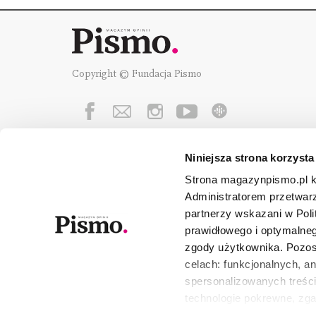
Copyright © Fundacja Pismo
Niniejsza strona korzysta
Fundację Pismo
wspierają:
Strona magazynpismo.pl ko
Administratorem przetwar
partnerzy wskazani w Poli
prawidłowego i optymalneg
zgody użytkownika. Pozost
celach: funkcjonalnych, a
spersonalizowanych treści
technologie pokrewne, zg
urządzeniu końcowym lub 