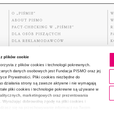
O „PIŚMIE”
W
ABOUT PISMO
W
FACT-CHECKING W „PIŚMIE”
R
DLA OSÓB PISZĄCYCH
F
DLA REKLAMODAWCÓW
K
GDZIE KUPIĆ „PISMO”?
 z plików cookie
rzysta z plików cookies i technologii pokrewnych.
zanych danych osobowych jest Fundacja PISMO oraz jej
Dofinansow
Narodoweg
tyce Prywatności. Pliki cookies niezbędne do
państwowe
o działania strony są zawsze aktywne i nie wymagają
ałe pliki cookies i technologie pokrewne są używane w
nalitycznych, marketingowych oraz prezentowania
Partnerem 
. Wyrażając dobrowolną zgodę na pliki cookies i
adzasz się na przechowywanie informacji na Twoim
dostęp do niego i przetwarzanie danych. Zgodę na