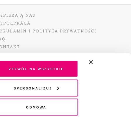
SPIERAJĄ NAS
SPÓŁPRACA
EGULAMIN I POLITYKA PRYWATNOŚCI
AQ
ONTAKT
Zezwól na wszystkie
ano ze środków Ministra Kultury i Dziedzictwa
Spersonalizuj
o pochodzących z Funduszu Promocji Kultury –
go funduszu celowego
Odmowa
wydania audio „Pisma” jest Radio 357.