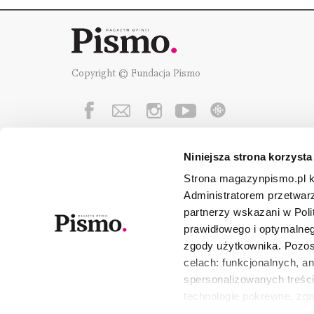
Copyright © Fundacja Pismo
Niniejsza strona korzysta
Fundację Pismo
wspierają:
Strona magazynpismo.pl ko
Administratorem przetwar
partnerzy wskazani w Poli
prawidłowego i optymalneg
zgody użytkownika. Pozost
celach: funkcjonalnych, a
spersonalizowanych treści
technologie pokrewne, zg
urządzeniu końcowym lub 