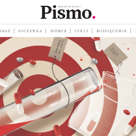
mięśni
BRAZ
SOCZEWKA
HUMOR
CYKLE
MIESIĘCZNIK