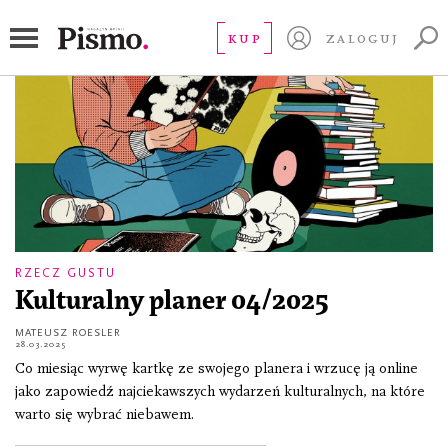
Róisín Murphy
KUP
ZALOGUJ
RZECZ GUSTU
Kulturalny planer 04/2025
MATEUSZ ROESLER
28.03.2025
Co miesiąc wyrwę kartkę ze swojego planera i wrzucę ją online
jako zapowiedź najciekawszych wydarzeń kulturalnych, na które
warto się wybrać niebawem.