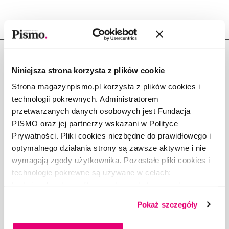
Niniejsza strona korzysta z plików cookie
Strona magazynpismo.pl korzysta z plików cookies i
technologii pokrewnych. Administratorem
Copyright © Fundacja Pismo
przetwarzanych danych osobowych jest Fundacja
PISMO oraz jej partnerzy wskazani w Polityce
Prywatności. Pliki cookies niezbędne do prawidłowego i
optymalnego działania strony są zawsze aktywne i nie
wymagają zgody użytkownika. Pozostałe pliki cookies i
O „PIŚMIE”
technologie pokrewne są używane w celach:
ABOUT PISMO
funkcjonalnych, analitycznych, marketingowych oraz
FACT-CHECKING W „PIŚMIE”
prezentowania spersonalizowanych treści. Wyrażając
DLA OSÓB PISZĄCYCH
Pokaż szczegóły
dobrowolną zgodę na pliki cookies i technologie
DLA REKLAMODAWCÓW
pokrewne, zgadzasz się na przechowywanie informacji