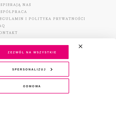
SPIERAJĄ NAS
SPÓŁPRACA
EGULAMIN I POLITYKA PRYWATNOŚCI
AQ
ONTAKT
Zezwól na wszystkie
ano ze środków Ministra Kultury i Dziedzictwa
Spersonalizuj
o pochodzących z Funduszu Promocji Kultury –
go funduszu celowego
Odmowa
wydania audio „Pisma” jest Radio 357.