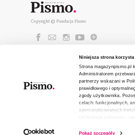
Copyright © Fundacja Pismo
Niniejsza strona korzysta
Fundację Pismo
wspierają:
Strona magazynpismo.pl ko
Administratorem przetwar
partnerzy wskazani w Poli
prawidłowego i optymalneg
zgody użytkownika. Pozost
celach: funkcjonalnych, a
spersonalizowanych treści
technologie pokrewne, zg
urządzeniu końcowym lub 
wszystkie lub niektóre pli
Pokaż szczegóły