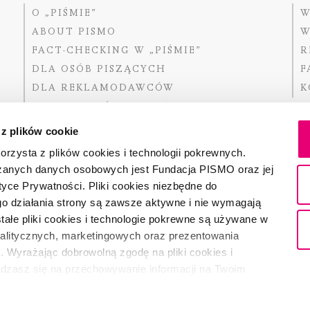
O „PIŚMIE”
W
ABOUT PISMO
W
FACT-CHECKING W „PIŚMIE”
R
DLA OSÓB PISZĄCYCH
F
DLA REKLAMODAWCÓW
K
GDZIE KUPIĆ „PISMO”?
 z plików cookie
rzysta z plików cookies i technologii pokrewnych.
zanych danych osobowych jest Fundacja PISMO oraz jej
Dofinansow
Narodoweg
tyce Prywatności. Pliki cookies niezbędne do
państwowe
o działania strony są zawsze aktywne i nie wymagają
ałe pliki cookies i technologie pokrewne są używane w
nalitycznych, marketingowych oraz prezentowania
Partnerem 
. Wyrażając dobrowolną zgodę na pliki cookies i
adzasz się na przechowywanie informacji na Twoim
dostęp do niego i przetwarzanie danych. Zgodę na
ki cookies i technologie pokrewne możesz w każdej chwili