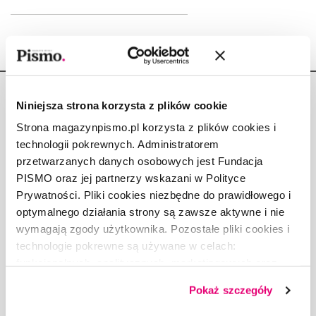
Niniejsza strona korzysta z plików cookie
Strona magazynpismo.pl korzysta z plików cookies i
technologii pokrewnych. Administratorem
Copyright © Fundacja Pismo
przetwarzanych danych osobowych jest Fundacja
PISMO oraz jej partnerzy wskazani w Polityce
Prywatności. Pliki cookies niezbędne do prawidłowego i
optymalnego działania strony są zawsze aktywne i nie
wymagają zgody użytkownika. Pozostałe pliki cookies i
O „PIŚMIE”
technologie pokrewne są używane w celach:
ABOUT PISMO
funkcjonalnych, analitycznych, marketingowych oraz
FACT-CHECKING W „PIŚMIE”
prezentowania spersonalizowanych treści. Wyrażając
Pokaż szczegóły
dobrowolną zgodę na pliki cookies i technologie
DLA OSÓB PISZĄCYCH
pokrewne, zgadzasz się na przechowywanie informacji
DLA REKLAMODAWCÓW