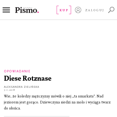
Aleksandra Zielińska
KUP
ZALOGUJ
OPOWIADANIE
Diese Rotznase
ALEKSANDRA ZIELIŃSKA
7.11.2018
Wie, że koledzy mężczyzny mówili o niej „ta smarkata”. Nad
jeziorem jest gorąco. Dziewczyna siedzi na molo i wyciąga twarz
do słońca.