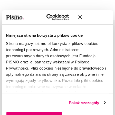
Niniejsza strona korzysta z plików cookie
Strona magazynpismo.pl korzysta z plików cookies i
technologii pokrewnych. Administratorem
Copyright © Fundacja Pismo
przetwarzanych danych osobowych jest Fundacja
PISMO oraz jej partnerzy wskazani w Polityce
Prywatności. Pliki cookies niezbędne do prawidłowego i
optymalnego działania strony są zawsze aktywne i nie
wymagają zgody użytkownika. Pozostałe pliki cookies i
O „PIŚMIE”
technologie pokrewne są używane w celach:
ABOUT PISMO
funkcjonalnych, analitycznych, marketingowych oraz
FACT-CHECKING W „PIŚMIE”
prezentowania spersonalizowanych treści. Wyrażając
DLA OSÓB PISZĄCYCH
Pokaż szczegóły
dobrowolną zgodę na pliki cookies i technologie
DLA REKLAMODAWCÓW
pokrewne, zgadzasz się na przechowywanie informacji