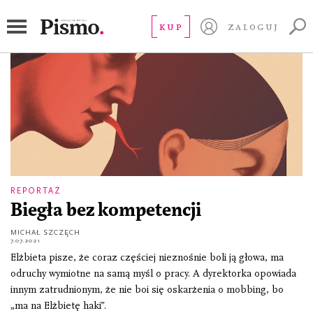
biegła
KUP
ZALOGUJ
REPORTAŻ
Biegła bez kompetencji
MICHAŁ SZCZĘCH
7.07.2021
Elżbieta pisze, że coraz częściej nieznośnie boli ją głowa, ma
odruchy wymiotne na samą myśl o pracy. A dyrektorka opowiada
innym zatrudnionym, że nie boi się oskarżenia o mobbing, bo
„ma na Elżbietę haki”.