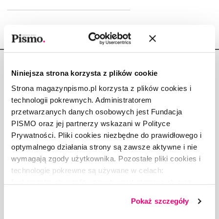
Niniejsza strona korzysta z plików cookie
Strona magazynpismo.pl korzysta z plików cookies i
technologii pokrewnych. Administratorem
Copyright © Fundacja Pismo
przetwarzanych danych osobowych jest Fundacja
PISMO oraz jej partnerzy wskazani w Polityce
Prywatności. Pliki cookies niezbędne do prawidłowego i
optymalnego działania strony są zawsze aktywne i nie
wymagają zgody użytkownika. Pozostałe pliki cookies i
O „PIŚMIE”
technologie pokrewne są używane w celach:
ABOUT PISMO
funkcjonalnych, analitycznych, marketingowych oraz
FACT-CHECKING W „PIŚMIE”
prezentowania spersonalizowanych treści. Wyrażając
Pokaż szczegóły
dobrowolną zgodę na pliki cookies i technologie
DLA OSÓB PISZĄCYCH
pokrewne, zgadzasz się na przechowywanie informacji
DLA REKLAMODAWCÓW