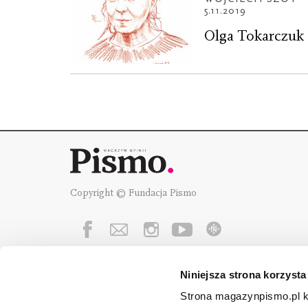
5.11.2019
Olga Tokarczuk o
Copyright © Fundacja Pismo
Niniejsza strona korzysta
Fundację Pismo
wspierają:
Strona magazynpismo.pl ko