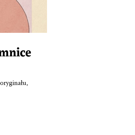
emnice
oryginału,