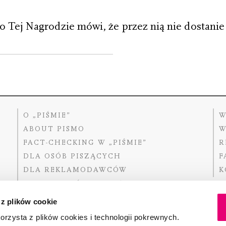
 Tej Nagrodzie mówi, że przez nią nie dostanie 
O „PIŚMIE”
W
ABOUT PISMO
W
FACT-CHECKING W „PIŚMIE”
R
DLA OSÓB PISZĄCYCH
F
DLA REKLAMODAWCÓW
K
GDZIE KUPIĆ „PISMO”?
 z plików cookie
rzysta z plików cookies i technologii pokrewnych.