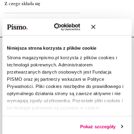
Z czego składa się
Niniejsza strona korzysta z plików cookie
Strona magazynpismo.pl korzysta z plików cookies i
technologii pokrewnych. Administratorem
przetwarzanych danych osobowych jest Fundacja
Copyright © Fundacja Pismo
PISMO oraz jej partnerzy wskazani w Polityce
Prywatności. Pliki cookies niezbędne do prawidłowego i
optymalnego działania strony są zawsze aktywne i nie
wymagają zgody użytkownika. Pozostałe pliki cookies i
technologie pokrewne są używane w celach:
O „PIŚMIE”
funkcjonalnych, analitycznych, marketingowych oraz
ABOUT PISMO
prezentowania spersonalizowanych treści. Wyrażając
FACT-CHECKING W „PIŚMIE”
Pokaż szczegóły
dobrowolną zgodę na pliki cookies i technologie
DLA OSÓB PISZĄCYCH