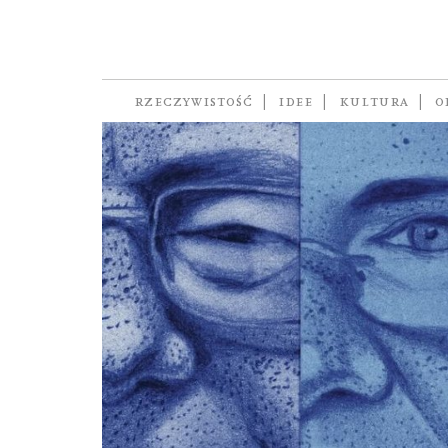
demokraci
RZECZYWISTOŚĆ
IDEE
KULTURA
O