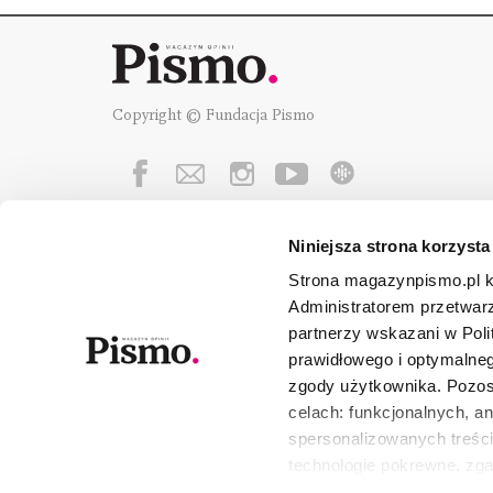
Copyright © Fundacja Pismo
Niniejsza strona korzysta
Fundację Pismo
wspierają:
Strona magazynpismo.pl ko
Administratorem przetwar
partnerzy wskazani w Poli
prawidłowego i optymalneg
zgody użytkownika. Pozost
celach: funkcjonalnych, a
spersonalizowanych treści
technologie pokrewne, zg
urządzeniu końcowym lub 