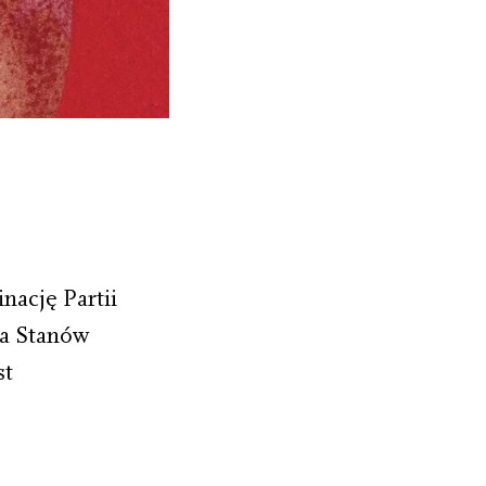
nację Partii
ta Stanów
st