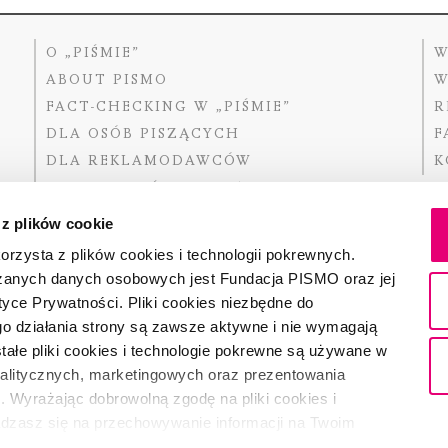
O „PIŚMIE”
W
ABOUT PISMO
W
FACT-CHECKING W „PIŚMIE”
R
DLA OSÓB PISZĄCYCH
F
DLA REKLAMODAWCÓW
K
GDZIE KUPIĆ „PISMO”?
 z plików cookie
rzysta z plików cookies i technologii pokrewnych.
zanych danych osobowych jest Fundacja PISMO oraz jej
Dofinansow
Narodoweg
tyce Prywatności. Pliki cookies niezbędne do
państwowe
o działania strony są zawsze aktywne i nie wymagają
ałe pliki cookies i technologie pokrewne są używane w
nalitycznych, marketingowych oraz prezentowania
Partnerem 
. Wyrażając dobrowolną zgodę na pliki cookies i
adzasz się na przechowywanie informacji na Twoim
dostęp do niego i przetwarzanie danych. Zgodę na