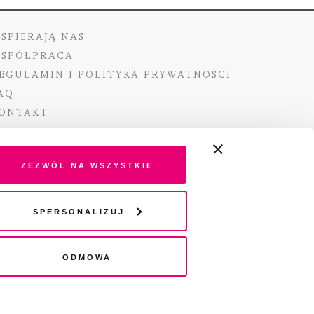
SPIERAJĄ NAS
SPÓŁPRACA
EGULAMIN I POLITYKA PRYWATNOŚCI
AQ
ONTAKT
Zezwól na wszystkie
ano ze środków Ministra Kultury i Dziedzictwa
Spersonalizuj
o pochodzących z Funduszu Promocji Kultury –
go funduszu celowego
Odmowa
wydania audio „Pisma” jest Radio 357.