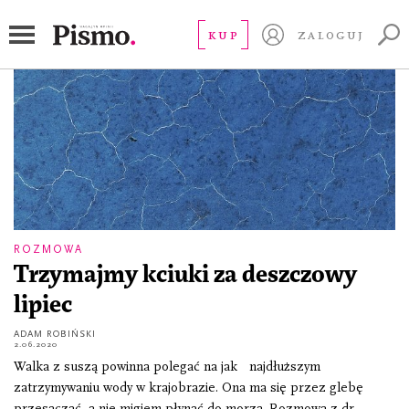
deszcz
KUP
ZALOGUJ
ROZMOWA
Trzymajmy kciuki za deszczowy
lipiec
ADAM ROBIŃSKI
2.06.2020
Walka z suszą powinna polegać na jak najdłuższym
zatrzymywaniu wody w krajobrazie. Ona ma się przez glebę
przesączać, a nie migiem płynąć do morza. Rozmowa z dr