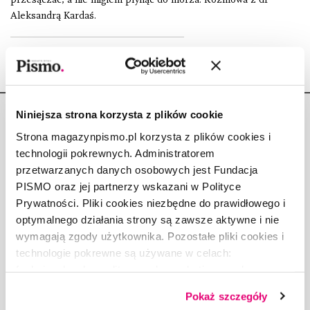
Aleksandrą Kardaś.
Niniejsza strona korzysta z plików cookie
Strona magazynpismo.pl korzysta z plików cookies i
technologii pokrewnych. Administratorem
przetwarzanych danych osobowych jest Fundacja
Copyright © Fundacja Pismo
PISMO oraz jej partnerzy wskazani w Polityce
Prywatności. Pliki cookies niezbędne do prawidłowego i
optymalnego działania strony są zawsze aktywne i nie
wymagają zgody użytkownika. Pozostałe pliki cookies i
technologie pokrewne są używane w celach:
O „PIŚMIE”
funkcjonalnych, analitycznych, marketingowych oraz
ABOUT PISMO
prezentowania spersonalizowanych treści. Wyrażając
FACT-CHECKING W „PIŚMIE”
Pokaż szczegóły
dobrowolną zgodę na pliki cookies i technologie