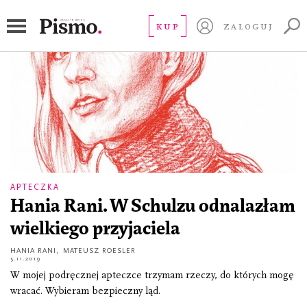
Esja
KUP
ZALOGUJ
APTECZKA
Hania Rani. W Schulzu odnalazłam
wielkiego przyjaciela
HANIA RANI
,
MATEUSZ ROESLER
5.11.2019
W mojej podręcznej apteczce trzymam rzeczy, do których mogę
wracać. Wybieram bezpieczny ląd.