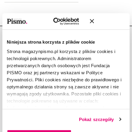
Niniejsza strona korzysta z plików cookie
Strona magazynpismo.pl korzysta z plików cookies i
technologii pokrewnych. Administratorem
Copyright © Fundacja Pismo
przetwarzanych danych osobowych jest Fundacja
PISMO oraz jej partnerzy wskazani w Polityce
Prywatności. Pliki cookies niezbędne do prawidłowego i
optymalnego działania strony są zawsze aktywne i nie
wymagają zgody użytkownika. Pozostałe pliki cookies i
O „PIŚMIE”
technologie pokrewne są używane w celach:
ABOUT PISMO
funkcjonalnych, analitycznych, marketingowych oraz
FACT-CHECKING W „PIŚMIE”
prezentowania spersonalizowanych treści. Wyrażając
Pokaż szczegóły
DLA OSÓB PISZĄCYCH
dobrowolną zgodę na pliki cookies i technologie
DLA REKLAMODAWCÓW
pokrewne, zgadzasz się na przechowywanie informacji