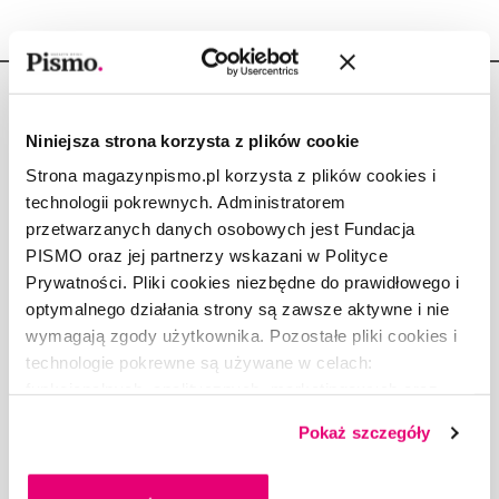
Niniejsza strona korzysta z plików cookie
Strona magazynpismo.pl korzysta z plików cookies i
Copyright © Fundacja Pismo
technologii pokrewnych. Administratorem
przetwarzanych danych osobowych jest Fundacja
PISMO oraz jej partnerzy wskazani w Polityce
Prywatności. Pliki cookies niezbędne do prawidłowego i
optymalnego działania strony są zawsze aktywne i nie
O „PIŚMIE”
wymagają zgody użytkownika. Pozostałe pliki cookies i
ABOUT PISMO
technologie pokrewne są używane w celach:
FACT-CHECKING W „PIŚMIE”
funkcjonalnych, analitycznych, marketingowych oraz
prezentowania spersonalizowanych treści. Wyrażając
DLA OSÓB PISZĄCYCH
Pokaż szczegóły
dobrowolną zgodę na pliki cookies i technologie
DLA REKLAMODAWCÓW
pokrewne, zgadzasz się na przechowywanie informacji
GDZIE KUPIĆ „PISMO”?
na Twoim urządzeniu końcowym lub dostęp do niego i