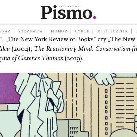
 profesor nauk politycznych, wykładowca. Współpr
BRAZ
SOCZEWKA
HUMOR
CYKLE
MIESIĘCZNIK
, „The New York Review of Books” czy „The New 
Idea
(2004),
The Reactionary Mind: Conservatism 
gma of Clarence Thomas
(2019).