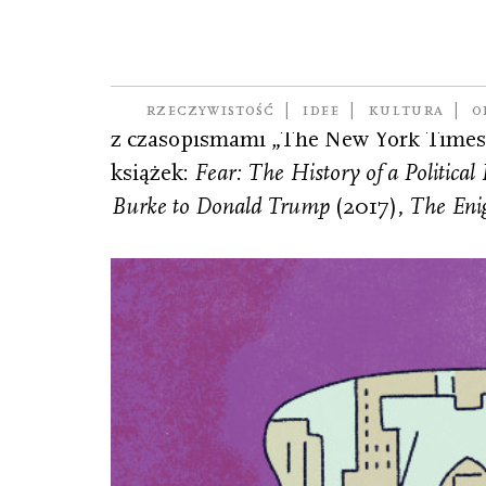
Robin Corey
(ur. 1967), amerykański dziennikarz,
RZECZYWISTOŚĆ
IDEE
KULTURA
O
z czasopismami „The New York Times”
książek:
Fear: The History of a Political 
Burke to Donald Trump
(2017),
The Eni