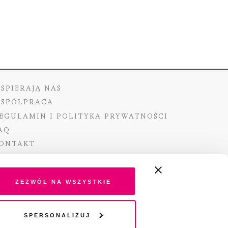
SPIERAJĄ NAS
SPÓŁPRACA
EGULAMIN I POLITYKA PRYWATNOŚCI
AQ
ONTAKT
Zezwól na wszystkie
ano ze środków Ministra Kultury i Dziedzictwa
Spersonalizuj
o pochodzących z Funduszu Promocji Kultury –
go funduszu celowego