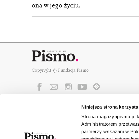
ona w jego życiu.
Copyright © Fundacja Pismo
Niniejsza strona korzysta
Fundację Pismo
wspierają:
Strona magazynpismo.pl ko
Administratorem przetwar
partnerzy wskazani w Poli
prawidłowego i optymalneg