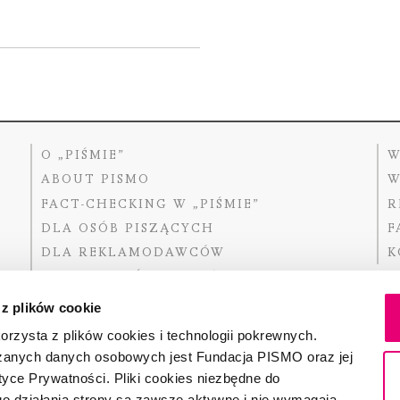
O „PIŚMIE”
W
ABOUT PISMO
W
FACT-CHECKING W „PIŚMIE”
R
DLA OSÓB PISZĄCYCH
F
DLA REKLAMODAWCÓW
K
GDZIE KUPIĆ „PISMO”?
 z plików cookie
rzysta z plików cookies i technologii pokrewnych.
zanych danych osobowych jest Fundacja PISMO oraz jej
Dofinansow
Narodoweg
tyce Prywatności. Pliki cookies niezbędne do
państwowe
o działania strony są zawsze aktywne i nie wymagają