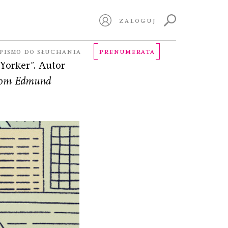
ZALOGUJ
acuje m.in.
PISMO DO SŁUCHANIA
PRENUMERATA
Yorker”. Autor
from Edmund