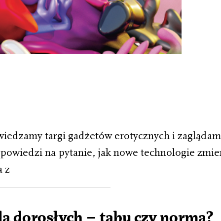
edzamy targi gadżetów erotycznych i zaglądam
owiedzi na pytanie, jak nowe technologie zmien
 z
a dorosłych – tabu czy norma?