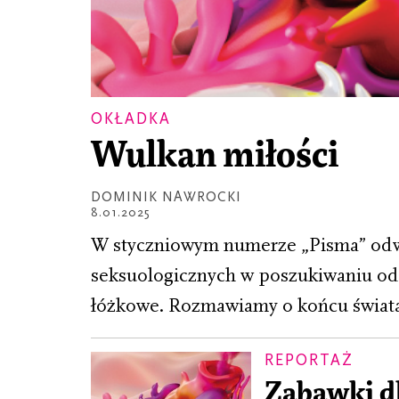
OKŁADKA
Wulkan miłości
DOMINIK NAWROCKI
8.01.2025
W styczniowym numerze „Pisma” odwi
seksuologicznych w poszukiwaniu odp
łóżkowe. Rozmawiamy o końcu świata
REPORTAŻ
Zabawki dl