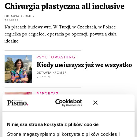
Chirurgia plastyczna all inclusive
OKTAWIA KROMER
7.01.2026
Na placach budowy wre. W Turcji, w Czechach, w Polsce
cegiełka po cegiełce, operacja po operacji, powstają ciała
idealne.
PSYCHOWASHING
Kiedy uwierzysz już we wszystko
OKTAWIA KROMER
9.10.2025
REPORTAŻ
Zabawki dla dorosłych – tabu
czy norma?
OKTAWIA KROMER
8.01.2025
Niniejsza strona korzysta z plików cookie
REPORTAŻ
Strona magazynpismo.pl korzysta z plików cookies i