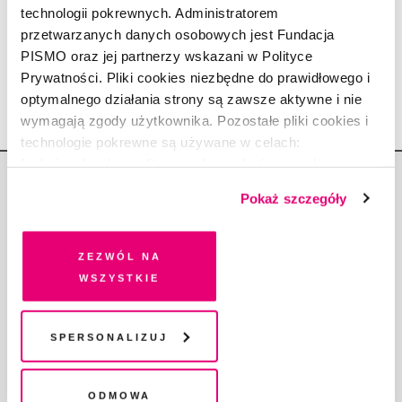
Polska na „terapii”. Skąd moda
technologii pokrewnych. Administratorem
na ustawienia hellingerowskie?
przetwarzanych danych osobowych jest Fundacja
PISMO oraz jej partnerzy wskazani w Polityce
OKTAWIA KROMER
1.10.2024
Prywatności. Pliki cookies niezbędne do prawidłowego i
optymalnego działania strony są zawsze aktywne i nie
wymagają zgody użytkownika. Pozostałe pliki cookies i
technologie pokrewne są używane w celach:
funkcjonalnych, analitycznych, marketingowych oraz
prezentowania spersonalizowanych treści. Wyrażając
Pokaż szczegóły
dobrowolną zgodę na pliki cookies i technologie
pokrewne, zgadzasz się na przechowywanie informacji
na Twoim urządzeniu końcowym lub dostęp do niego i
Zezwól na
Copyright © Fundacja Pismo
przetwarzanie danych. Zgodę na wszystkie lub niektóre
wszystkie
pliki cookies i technologie pokrewne możesz w każdej
chwili wycofać lub ponowić w zakładce "Ustawienia
plików cookie". Wycofanie zgody nie wpływa na
Spersonalizuj
legalność przetwarzania danych przed jej wycofaniem
O „PIŚMIE”
ABOUT PISMO
Odmowa