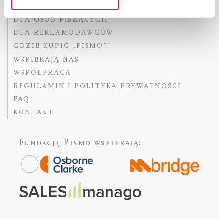
FACT-CHECKING W „PIŚMIE”
DLA OSÓB PISZĄCYCH
DLA REKLAMODAWCÓW
GDZIE KUPIĆ „PISMO”?
WSPIERAJĄ NAS
WSPÓŁPRACA
REGULAMIN I POLITYKA PRYWATNOŚCI
FAQ
KONTAKT
Fundację Pismo
wspierają: