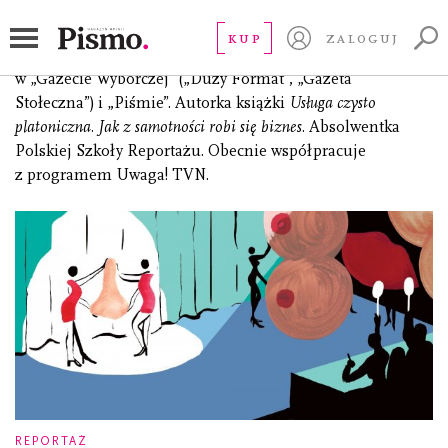
Kromer Oktawia
KUP
ZALOGUJ
(ur. 1991), reporterka i dziennikarka, publikowała m.in.
w „Gazecie Wyborczej” („Duży Format”, „Gazeta
Stołeczna”) i „Piśmie”. Autorka książki
Usługa czysto
platoniczna. Jak z samotności robi się biznes
. Absolwentka
Polskiej Szkoły Reportażu. Obecnie współpracuje
z programem Uwaga! TVN.
REPORTAŻ