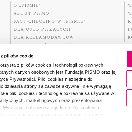
O „PIŚMIE”
W
ABOUT PISMO
W
FACT-CHECKING W „PIŚMIE”
R
DLA OSÓB PISZĄCYCH
F
DLA REKLAMODAWCÓW
K
GDZIE KUPIĆ „PISMO”?
 z plików cookie
rzysta z plików cookies i technologii pokrewnych.
zanych danych osobowych jest Fundacja PISMO oraz jej
Dofinansow
Narodoweg
tyce Prywatności. Pliki cookies niezbędne do
państwowe
o działania strony są zawsze aktywne i nie wymagają
ałe pliki cookies i technologie pokrewne są używane w
nalitycznych, marketingowych oraz prezentowania
Partnerem 
. Wyrażając dobrowolną zgodę na pliki cookies i
adzasz się na przechowywanie informacji na Twoim
dostęp do niego i przetwarzanie danych. Zgodę na
ki cookies i technologie pokrewne możesz w każdej chwili