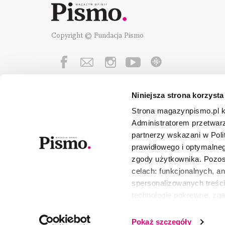
Copyright © Fundacja Pismo
Niniejsza strona korzysta
Fundację Pismo
wspierają:
Strona magazynpismo.pl ko
Administratorem przetwar
partnerzy wskazani w Poli
prawidłowego i optymalneg
zgody użytkownika. Pozost
celach: funkcjonalnych, a
spersonalizowanych treści
technologie pokrewne, zg
urządzeniu końcowym lub 
wszystkie lub niektóre pli
Pokaż szczegóły