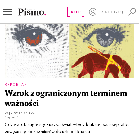
Kaja Poznańska
KUP
ZALOGUJ
REPORTAŻ
Wzrok z ograniczonym terminem
ważności
KAJA POZNAŃSKA
8.05.2018
Gdy wzrok nagle się zużywa świat wtedy blaknie, szarzeje albo
zawęża się do rozmiarów dziurki od klucza