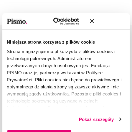
Niniejsza strona korzysta z plików cookie
Strona magazynpismo.pl korzysta z plików cookies i
technologii pokrewnych. Administratorem
Copyright © Fundacja Pismo
przetwarzanych danych osobowych jest Fundacja
PISMO oraz jej partnerzy wskazani w Polityce
Prywatności. Pliki cookies niezbędne do prawidłowego i
optymalnego działania strony są zawsze aktywne i nie
wymagają zgody użytkownika. Pozostałe pliki cookies i
O „PIŚMIE”
technologie pokrewne są używane w celach:
ABOUT PISMO
funkcjonalnych, analitycznych, marketingowych oraz
FACT-CHECKING W „PIŚMIE”
prezentowania spersonalizowanych treści. Wyrażając
Pokaż szczegóły
DLA OSÓB PISZĄCYCH
dobrowolną zgodę na pliki cookies i technologie
DLA REKLAMODAWCÓW
pokrewne, zgadzasz się na przechowywanie informacji