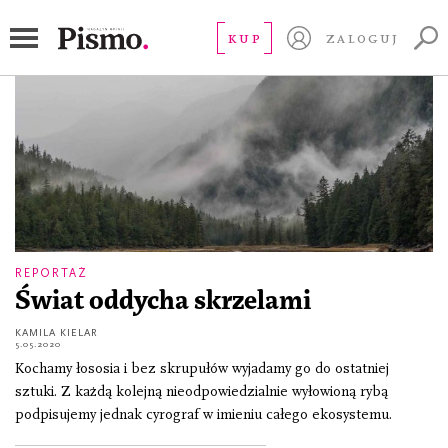
łosoś
KUP
ZALOGUJ
REPORTAŻ
Świat oddycha skrzelami
KAMILA KIELAR
5.05.2020
Kochamy łososia i bez skrupułów wyjadamy go do ostatniej
sztuki. Z każdą kolejną nieodpowiedzialnie wyłowioną rybą
podpisujemy jednak cyrograf w imieniu całego ekosystemu.