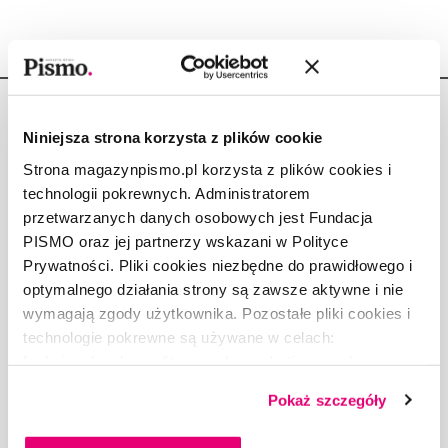
Niniejsza strona korzysta z plików cookie
Strona magazynpismo.pl korzysta z plików cookies i
technologii pokrewnych. Administratorem
Copyright © Fundacja Pismo
przetwarzanych danych osobowych jest Fundacja
PISMO oraz jej partnerzy wskazani w Polityce
Prywatności. Pliki cookies niezbędne do prawidłowego i
optymalnego działania strony są zawsze aktywne i nie
wymagają zgody użytkownika. Pozostałe pliki cookies i
O „PIŚMIE”
technologie pokrewne są używane w celach:
ABOUT PISMO
funkcjonalnych, analitycznych, marketingowych oraz
FACT-CHECKING W „PIŚMIE”
prezentowania spersonalizowanych treści. Wyrażając
DLA OSÓB PISZĄCYCH
Pokaż szczegóły
dobrowolną zgodę na pliki cookies i technologie
DLA REKLAMODAWCÓW
pokrewne, zgadzasz się na przechowywanie informacji