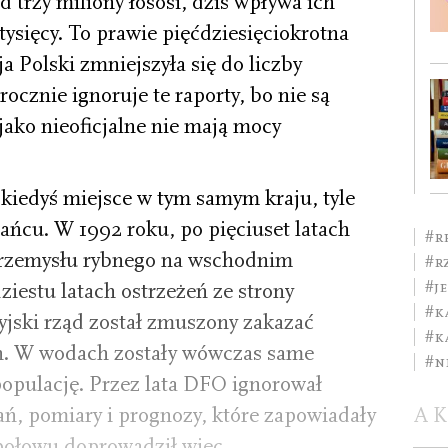
 trzy miliony łososi, dziś wpływa ich
tysięcy. To prawie pięćdziesięciokrotna
a Polski zmniejszyła się do liczby
cznie ignoruje te raporty, bo nie są
jako nieoficjalne nie mają mocy
 kiedyś miejsce w tym samym kraju, tyle
ańcu. W 1992 roku, po pięciuset latach
#r
przemysłu rybnego na wschodnim
#r
#j
iestu latach ostrzeżeń ze strony
#k
yjski rząd został zmuszony zakazać
#K
ch. W wodach zostały wówczas same
#n
populację. Przez lata DFO ignorował
A
ań, pomiary i prognozy, które zapowiadały
 połowu doprowadził więc