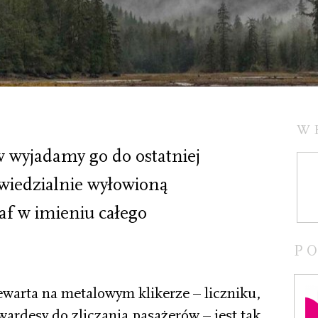
W
w wyjadamy go do ostatniej
owiedzialnie wyłowioną
af w imieniu całego
P
warta na metalowym klikerze – liczniku,
wardesy do zliczania pasażerów – jest tak