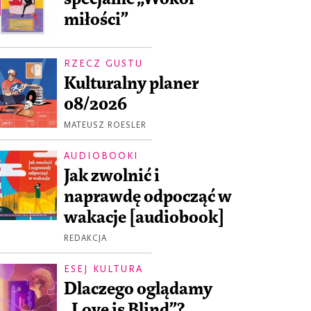
miłości”
RZECZ GUSTU
Kulturalny planer
08/2026
MATEUSZ ROESLER
AUDIOBOOKI
Jak zwolnić i
naprawdę odpocząć w
wakacje [audiobook]
REDAKCJA
ESEJ KULTURA
Dlaczego oglądamy
„Love is Blind”?