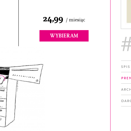
24,99
/ miesiąc
WYBIERAM
Spis
Pre
Arc
Dar