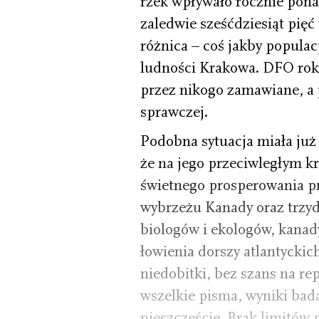
rzek wpływało rocznie ponad
zaledwie sześćdziesiąt pięć 
różnica – coś jakby populacj
ludności Krakowa. DFO rokro
przez nikogo zamawiane, a 
sprawczej.
Podobna sytuacja miała już
że na jego przeciwległym kr
świetnego prosperowania 
wybrzeżu Kanady oraz trzydz
biologów i ekologów, kanad
łowienia dorszy atlantycki
niedobitki, bez szans na re
wszelkie pisma, wyniki bad
nieszczęście. Brak limitów