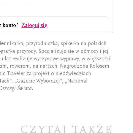
z konto?
Zaloguj się
iennikarka, przyrodniczka, spikerka na polskich
grafka przyrody. Specjalizuje się w północy i jej
tu lat realizuje wyczynowe wyprawy, w większości
kim, rowerem, na nartach. Nagrodzona Kolosem
c Traveler za projekt o niedźwiedziach
tach”, „Gazecie Wyborczej”, „National
Drzazgi Świata
.
CZYTAJ TAKŻE