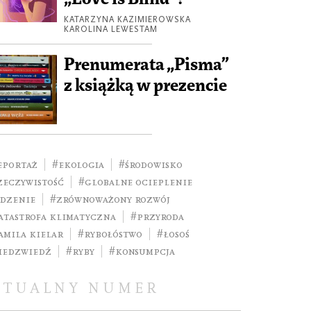
KATARZYNA KAZIMIEROWSKA
KAROLINA LEWESTAM
Prenumerata „Pisma”
z książką w prezencie
eportaż
#ekologia
#środowisko
zeczywistość
#globalne ocieplenie
edzenie
#zrównoważony rozwój
atastrofa klimatyczna
#przyroda
amila Kielar
#rybołóstwo
#łosoś
iedzwiedź
#ryby
#konsumpcja
KTUALNY NUMER