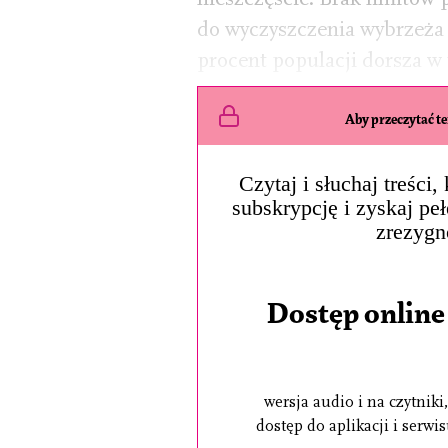
do wyczyszczenia wybrzeża 
procent populacji dorsza w 
Aby przeczytać ten
Czytaj i słuchaj treści
subskrypcję i zyskaj pe
zrezygn
Dostęp online
wersja audio i na czytniki,
dostęp do aplikacji i serwi