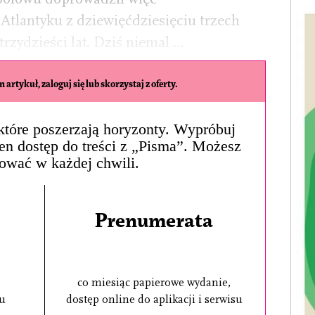
Atlantyku z dziewięćdziesięciu trzech
trzydzieści lat. Dziś niemal …
 artykuł, zaloguj się lub skorzystaj z oferty.
, które poszerzają horyzonty. Wypróbuj
łen dostęp do treści z „Pisma”. Możesz
ować w każdej chwili.
Prenumerata
co miesiąc papierowe wydanie,
su
dostęp online do aplikacji i serwisu