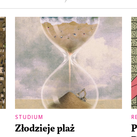
STUDIUM
R
Złodzieje plaż
P