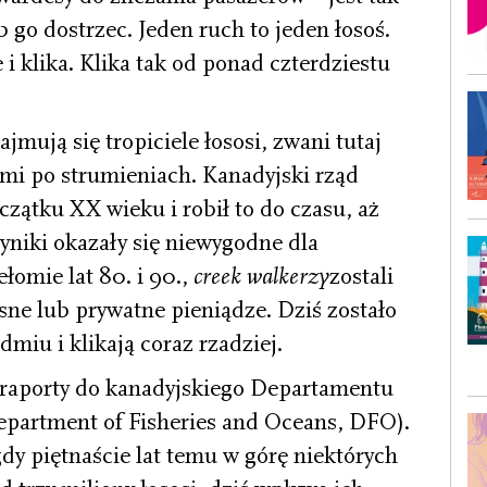
b go dostrzec. Jeden ruch to jeden łosoś.
 i klika. Klika tak od ponad czterdziestu
jmują się tropiciele łososi, zwani tutaj
mi po strumieniach. Kanadyjski rząd
czątku XX wieku i robił to do czasu, aż
yniki okazały się niewygodne dla
łomie lat 80. i 90.,
creek walkerzy
zostali
sne lub prywatne pieniądze. Dziś zostało
dmiu i klikają coraz rzadziej.
 raporty do kanadyjskiego Departamentu
partment of Fisheries and Oceans, DFO).
dy piętnaście lat temu w górę niektórych