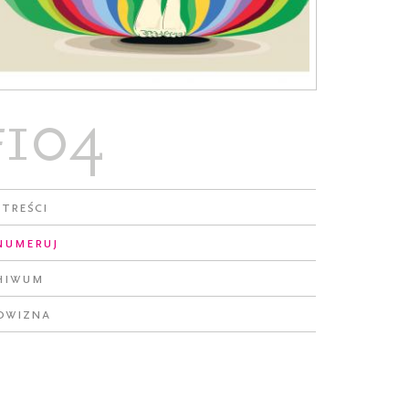
#104
 treści
numeruj
hiwum
owizna