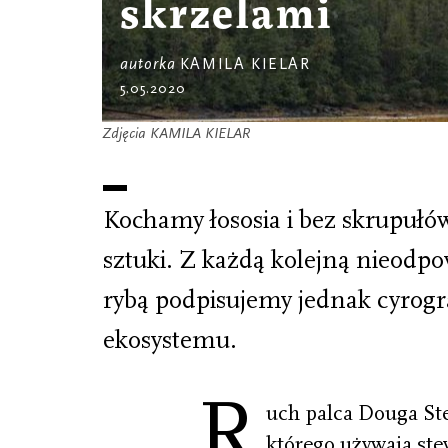
skrzelami
autorka
KAMILA KIELAR
5.05.2020
Zdjęcia KAMILA KIELAR
Kochamy łososia i bez skrupułó
sztuki. Z każdą kolejną nieodp
rybą podpisujemy jednak cyrogr
ekosystemu.
R
uch palca Douga Ste
którego używają ste