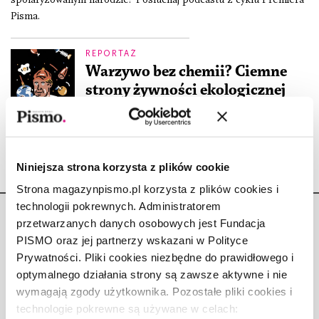
Pisma.
REPORTAŻ
Warzywo bez chemii? Ciemne
strony żywności ekologicznej
MARCIN NAPIÓRKOWSKI
,
KATARZYNA SZYNGIERA
MIROSŁAW WLEKŁY
4.02.2020
Niniejsza strona korzysta z plików cookie
Strona magazynpismo.pl korzysta z plików cookies i
technologii pokrewnych. Administratorem
przetwarzanych danych osobowych jest Fundacja
PISMO oraz jej partnerzy wskazani w Polityce
Prywatności. Pliki cookies niezbędne do prawidłowego i
optymalnego działania strony są zawsze aktywne i nie
Copyright © Fundacja Pismo
wymagają zgody użytkownika. Pozostałe pliki cookies i
technologie pokrewne są używane w celach: