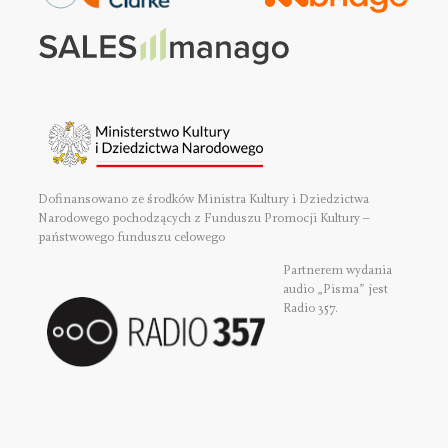
Dofinansowano ze środków Ministra Kultury i Dziedzictwa
Narodowego pochodzących z Funduszu Promocji Kultury –
państwowego funduszu celowego
Partnerem wydania
audio „Pisma” jest
Radio 357.