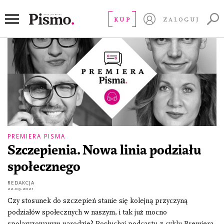
Marcin Napiórkowski
KUP
ZALOGUJ
PREMIERA PISMA
Szczepienia. Nowa linia podziału
społecznego
REDAKCJA
22.09.2021
Czy stosunek do szczepień stanie się kolejną przyczyną
podziałów społecznych w naszym, i tak już mocno
spolaryzowanym narodzie? Posłuchaj podcastu z cyklu Premiera