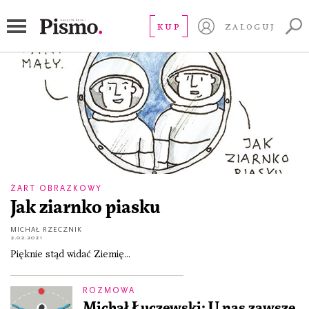
Michał Łuczewski
KUP
ZALOGUJ
ŻART OBRAZKOWY
Jak ziarnko piasku
MICHAŁ RZECZNIK
2.02.2021
Pięknie stąd widać Ziemię...
ROZMOWA
Michał Łuczewski: U nas zawsze