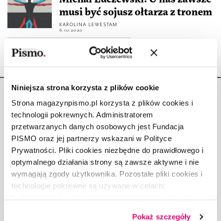
musi być sojusz ołtarza z tronem
KAROLINA LEWESTAM
6.10.2020
Niniejsza strona korzysta z plików cookie
Strona magazynpismo.pl korzysta z plików cookies i
technologii pokrewnych. Administratorem
przetwarzanych danych osobowych jest Fundacja
Copyright © Fundacja Pismo
PISMO oraz jej partnerzy wskazani w Polityce
Prywatności. Pliki cookies niezbędne do prawidłowego i
optymalnego działania strony są zawsze aktywne i nie
wymagają zgody użytkownika. Pozostałe pliki cookies i
technologie pokrewne są używane w celach:
O „PIŚMIE”
funkcjonalnych, analitycznych, marketingowych oraz
ABOUT PISMO
prezentowania spersonalizowanych treści. Wyrażając
Pokaż szczegóły