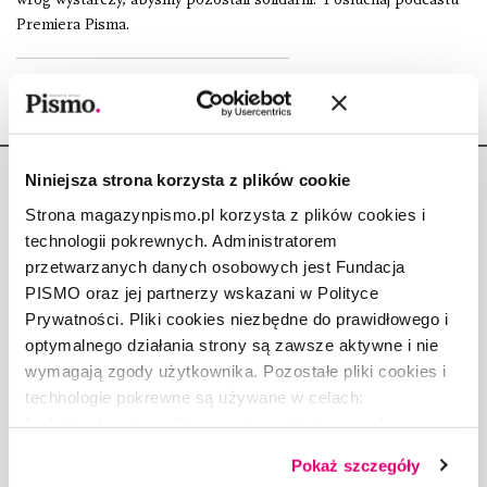
Premiera Pisma.
Niniejsza strona korzysta z plików cookie
Strona magazynpismo.pl korzysta z plików cookies i
technologii pokrewnych. Administratorem
przetwarzanych danych osobowych jest Fundacja
Copyright © Fundacja Pismo
PISMO oraz jej partnerzy wskazani w Polityce
Prywatności. Pliki cookies niezbędne do prawidłowego i
optymalnego działania strony są zawsze aktywne i nie
wymagają zgody użytkownika. Pozostałe pliki cookies i
technologie pokrewne są używane w celach:
O „PIŚMIE”
funkcjonalnych, analitycznych, marketingowych oraz
ABOUT PISMO
prezentowania spersonalizowanych treści. Wyrażając
FACT-CHECKING W „PIŚMIE”
Pokaż szczegóły
dobrowolną zgodę na pliki cookies i technologie