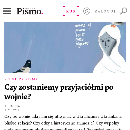
Myroslava Keryk
KUP
ZALOGUJ
PREMIERA PISMA
Czy zostaniemy przyjaciółmi po
wojnie?
REDAKCJA
30.01.2023
Czy po wojnie uda nam się utrzymać z Ukraińcami i Ukrainkami
bliskie relacje? Czy odżyją historyczne animozje? Czy wspólny
wróg wystarczy, abyśmy pozostali solidarni? Posłuchaj podcastu