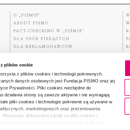
O „PIŚMIE”
W
ABOUT PISMO
W
FACT-CHECKING W „PIŚMIE”
R
DLA OSÓB PISZĄCYCH
F
DLA REKLAMODAWCÓW
K
GDZIE KUPIĆ „PISMO”?
 z plików cookie
rzysta z plików cookies i technologii pokrewnych.
zanych danych osobowych jest Fundacja PISMO oraz jej
Dofinansow
Narodoweg
tyce Prywatności. Pliki cookies niezbędne do
państwowe
o działania strony są zawsze aktywne i nie wymagają
ałe pliki cookies i technologie pokrewne są używane w
nalitycznych, marketingowych oraz prezentowania
Partnerem 
. Wyrażając dobrowolną zgodę na pliki cookies i
adzasz się na przechowywanie informacji na Twoim
dostęp do niego i przetwarzanie danych. Zgodę na