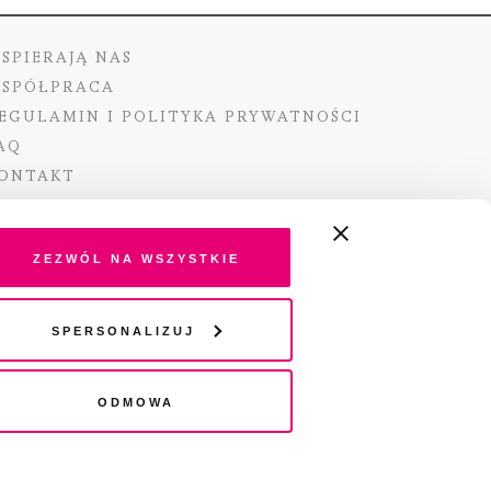
SPIERAJĄ NAS
SPÓŁPRACA
EGULAMIN I POLITYKA PRYWATNOŚCI
AQ
ONTAKT
Zezwól na wszystkie
ano ze środków Ministra Kultury i Dziedzictwa
Spersonalizuj
o pochodzących z Funduszu Promocji Kultury –
go funduszu celowego
Odmowa
wydania audio „Pisma” jest Radio 357.