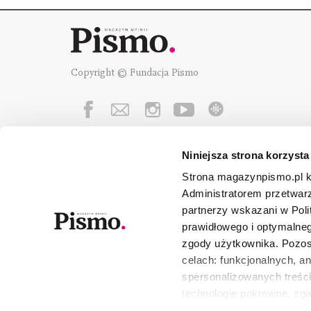
Copyright © Fundacja Pismo
Niniejsza strona korzysta
Fundację Pismo
wspierają:
Strona magazynpismo.pl ko
Administratorem przetwar
partnerzy wskazani w Poli
prawidłowego i optymalneg
zgody użytkownika. Pozost
celach: funkcjonalnych, a
spersonalizowanych treści
technologie pokrewne, zg
urządzeniu końcowym lub 