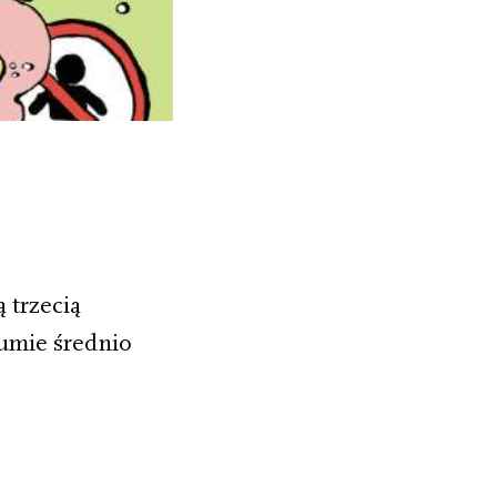
 trzecią
umie średnio