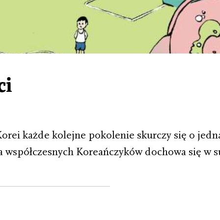
ci
Korei każde kolejne pokolenie skurczy się o jedną
a współczesnych Koreańczyków dochowa się w s