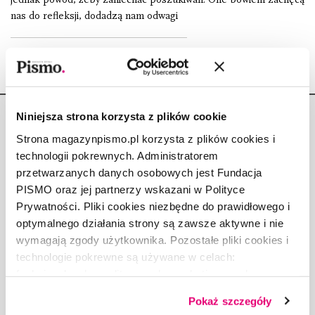
nas do refleksji, dodadzą nam odwagi
Niniejsza strona korzysta z plików cookie
Strona magazynpismo.pl korzysta z plików cookies i
technologii pokrewnych. Administratorem
przetwarzanych danych osobowych jest Fundacja
Copyright © Fundacja Pismo
PISMO oraz jej partnerzy wskazani w Polityce
Prywatności. Pliki cookies niezbędne do prawidłowego i
optymalnego działania strony są zawsze aktywne i nie
wymagają zgody użytkownika. Pozostałe pliki cookies i
technologie pokrewne są używane w celach:
O „PIŚMIE”
funkcjonalnych, analitycznych, marketingowych oraz
ABOUT PISMO
prezentowania spersonalizowanych treści. Wyrażając
FACT-CHECKING W „PIŚMIE”
Pokaż szczegóły
dobrowolną zgodę na pliki cookies i technologie