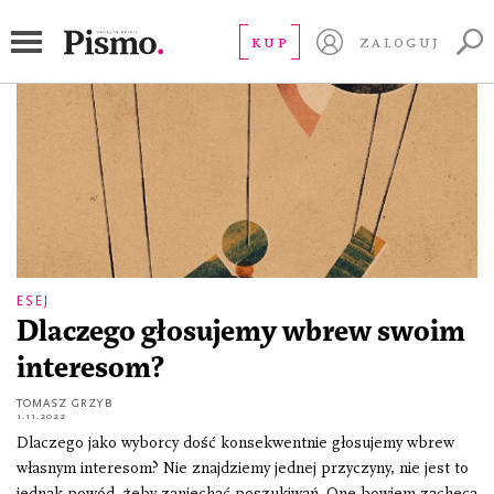
teoria perspektywy
KUP
ZALOGUJ
ESEJ
Dlaczego głosujemy wbrew swoim
interesom?
TOMASZ GRZYB
1.11.2022
Dlaczego jako wyborcy dość konsekwentnie głosujemy wbrew
własnym interesom? Nie znajdziemy jednej przyczyny, nie jest to
jednak powód, żeby zaniechać poszukiwań. One bowiem zachęcą