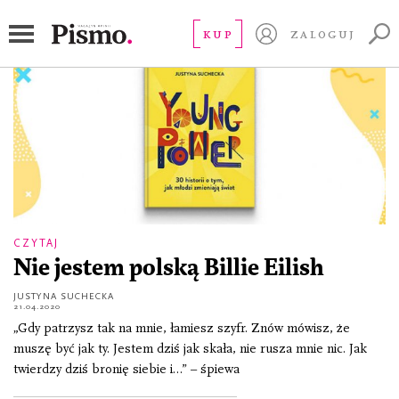
The Voice Kids
KUP
ZALOGUJ
CZYTAJ
Nie jestem polską Billie Eilish
JUSTYNA SUCHECKA
21.04.2020
„Gdy patrzysz tak na mnie, łamiesz szyfr. Znów mówisz, że
muszę być jak ty. Jestem dziś jak skała, nie rusza mnie nic. Jak
twierdzy dziś bronię siebie i…” – śpiewa