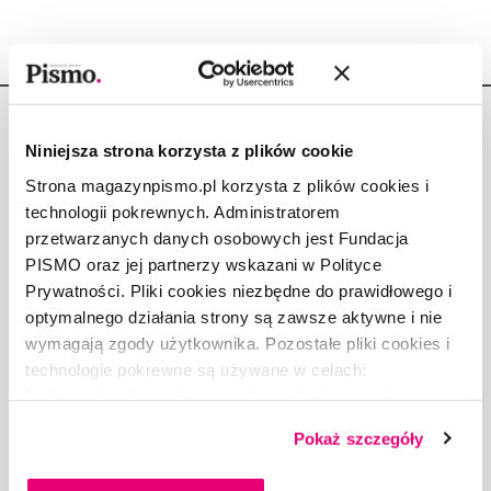
Niniejsza strona korzysta z plików cookie
Strona magazynpismo.pl korzysta z plików cookies i
technologii pokrewnych. Administratorem
Copyright © Fundacja Pismo
przetwarzanych danych osobowych jest Fundacja
PISMO oraz jej partnerzy wskazani w Polityce
Prywatności. Pliki cookies niezbędne do prawidłowego i
optymalnego działania strony są zawsze aktywne i nie
wymagają zgody użytkownika. Pozostałe pliki cookies i
O „PIŚMIE”
technologie pokrewne są używane w celach:
ABOUT PISMO
funkcjonalnych, analitycznych, marketingowych oraz
FACT-CHECKING W „PIŚMIE”
prezentowania spersonalizowanych treści. Wyrażając
DLA OSÓB PISZĄCYCH
Pokaż szczegóły
dobrowolną zgodę na pliki cookies i technologie
DLA REKLAMODAWCÓW
pokrewne, zgadzasz się na przechowywanie informacji