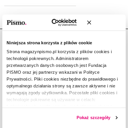
Niniejsza strona korzysta z plików cookie
Strona magazynpismo.pl korzysta z plików cookies i
technologii pokrewnych. Administratorem
Copyright © Fundacja Pismo
przetwarzanych danych osobowych jest Fundacja
PISMO oraz jej partnerzy wskazani w Polityce
Prywatności. Pliki cookies niezbędne do prawidłowego i
optymalnego działania strony są zawsze aktywne i nie
wymagają zgody użytkownika. Pozostałe pliki cookies i
O „PIŚMIE”
technologie pokrewne są używane w celach:
ABOUT PISMO
funkcjonalnych, analitycznych, marketingowych oraz
FACT-CHECKING W „PIŚMIE”
prezentowania spersonalizowanych treści. Wyrażając
Pokaż szczegóły
dobrowolną zgodę na pliki cookies i technologie
DLA OSÓB PISZĄCYCH
pokrewne, zgadzasz się na przechowywanie informacji
DLA REKLAMODAWCÓW