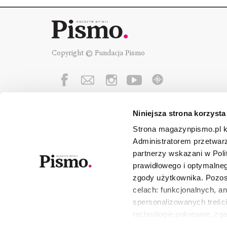
Copyright © Fundacja Pismo
Niniejsza strona korzysta
Fundację Pismo
wspierają:
Strona magazynpismo.pl ko
Administratorem przetwar
partnerzy wskazani w Poli
prawidłowego i optymalneg
zgody użytkownika. Pozost
celach: funkcjonalnych, a
spersonalizowanych treści
technologie pokrewne, zg
urządzeniu końcowym lub 