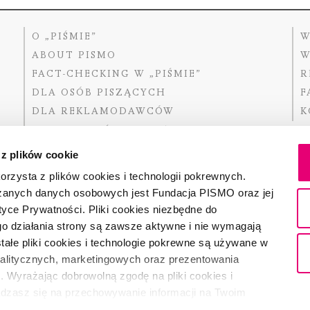
O „PIŚMIE”
W
ABOUT PISMO
W
FACT-CHECKING W „PIŚMIE”
R
DLA OSÓB PISZĄCYCH
F
DLA REKLAMODAWCÓW
K
GDZIE KUPIĆ „PISMO”?
 z plików cookie
rzysta z plików cookies i technologii pokrewnych.
zanych danych osobowych jest Fundacja PISMO oraz jej
Dofinansow
Narodoweg
tyce Prywatności. Pliki cookies niezbędne do
państwowe
o działania strony są zawsze aktywne i nie wymagają
ałe pliki cookies i technologie pokrewne są używane w
nalitycznych, marketingowych oraz prezentowania
Partnerem 
. Wyrażając dobrowolną zgodę na pliki cookies i
adzasz się na przechowywanie informacji na Twoim
dostęp do niego i przetwarzanie danych. Zgodę na