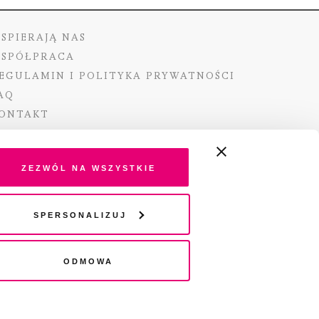
SPIERAJĄ NAS
SPÓŁPRACA
EGULAMIN I POLITYKA PRYWATNOŚCI
AQ
ONTAKT
Zezwól na wszystkie
ano ze środków Ministra Kultury i Dziedzictwa
Spersonalizuj
o pochodzących z Funduszu Promocji Kultury –
go funduszu celowego
Odmowa
wydania audio „Pisma” jest Radio 357.