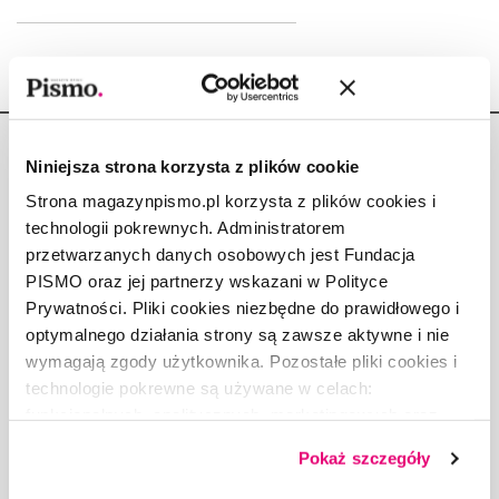
Niniejsza strona korzysta z plików cookie
Strona magazynpismo.pl korzysta z plików cookies i
technologii pokrewnych. Administratorem
Copyright © Fundacja Pismo
przetwarzanych danych osobowych jest Fundacja
PISMO oraz jej partnerzy wskazani w Polityce
Prywatności. Pliki cookies niezbędne do prawidłowego i
optymalnego działania strony są zawsze aktywne i nie
wymagają zgody użytkownika. Pozostałe pliki cookies i
O „PIŚMIE”
technologie pokrewne są używane w celach:
ABOUT PISMO
funkcjonalnych, analitycznych, marketingowych oraz
FACT-CHECKING W „PIŚMIE”
prezentowania spersonalizowanych treści. Wyrażając
Pokaż szczegóły
dobrowolną zgodę na pliki cookies i technologie
DLA OSÓB PISZĄCYCH
pokrewne, zgadzasz się na przechowywanie informacji
DLA REKLAMODAWCÓW