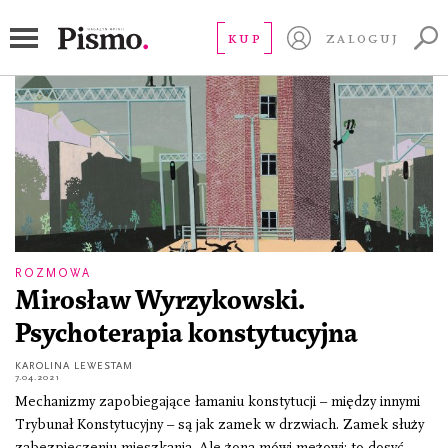
Trybunał Konstytucyjny
KUP
ZALOGUJ
ROZMOWA
Mirosław Wyrzykowski.
Psychoterapia konstytucyjna
KAROLINA LEWESTAM
7.04.2021
Mechanizmy zapobiegające łamaniu konstytucji – między innymi
Trybunał Konstytucyjny – są jak zamek w drzwiach. Zamek służy
zabezpieczeniu mieszkania. Ale żona mówi mężowi: to dosyć