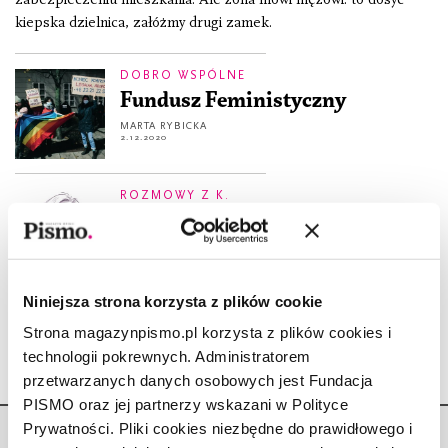
kiepska dzielnica, załóżmy drugi zamek.
DOBRO WSPÓLNE
Fundusz Feministyczny
MARTA RYBICKA
2.12.2020
ROZMOWY Z K.
Drogi Trybunale! Decyzję w
sprawie aborcji musisz zostawić
nam
KAROLINA LEWESTAM
Niniejsza strona korzysta z plików cookie
5.11.2020
Strona magazynpismo.pl korzysta z plików cookies i
technologii pokrewnych. Administratorem
przetwarzanych danych osobowych jest Fundacja
PISMO oraz jej partnerzy wskazani w Polityce
Prywatności. Pliki cookies niezbędne do prawidłowego i