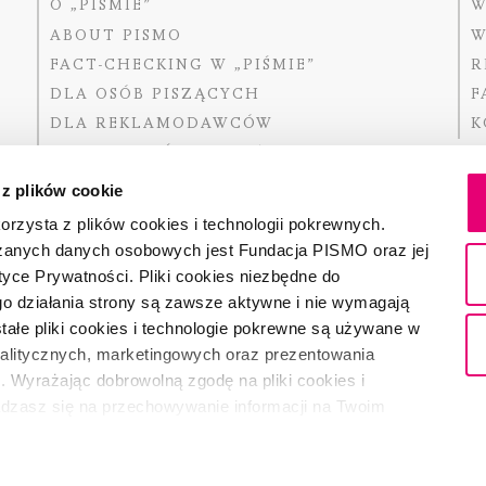
O „PIŚMIE”
W
ABOUT PISMO
W
FACT-CHECKING W „PIŚMIE”
R
DLA OSÓB PISZĄCYCH
F
DLA REKLAMODAWCÓW
K
GDZIE KUPIĆ „PISMO”?
 z plików cookie
rzysta z plików cookies i technologii pokrewnych.
zanych danych osobowych jest Fundacja PISMO oraz jej
Dofinansow
Narodoweg
tyce Prywatności. Pliki cookies niezbędne do
państwowe
o działania strony są zawsze aktywne i nie wymagają
ałe pliki cookies i technologie pokrewne są używane w
nalitycznych, marketingowych oraz prezentowania
Partnerem 
. Wyrażając dobrowolną zgodę na pliki cookies i
adzasz się na przechowywanie informacji na Twoim
dostęp do niego i przetwarzanie danych. Zgodę na
ki cookies i technologie pokrewne możesz w każdej chwili
ładce "Ustawienia plików cookie". Wycofanie zgody nie