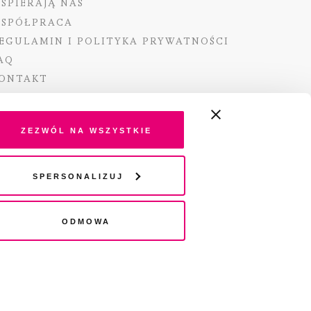
SPIERAJĄ NAS
SPÓŁPRACA
EGULAMIN I POLITYKA PRYWATNOŚCI
AQ
ONTAKT
Zezwól na wszystkie
ano ze środków Ministra Kultury i Dziedzictwa
Spersonalizuj
o pochodzących z Funduszu Promocji Kultury –
go funduszu celowego
Odmowa
wydania audio „Pisma” jest Radio 357.