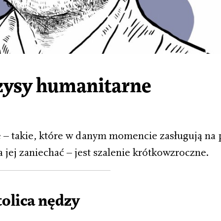
yzysy humanitarne
ze – takie, które w danym momencie zasługują n
 jej zaniechać – jest szalenie krótkowzroczne.
Ż
tolica nędzy