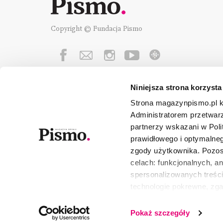
Copyright © Fundacja Pismo
Niniejsza strona korzysta
Fundację Pismo
wspierają:
Strona magazynpismo.pl ko
Administratorem przetwar
partnerzy wskazani w Poli
prawidłowego i optymalneg
zgody użytkownika. Pozost
celach: funkcjonalnych, a
spersonalizowanych treści
technologie pokrewne, zg
urządzeniu końcowym lub 
wszystkie lub niektóre pli
Pokaż szczegóły
wycofać lub ponowić w zak