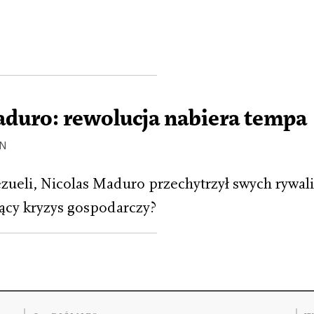
aduro: rewolucja nabiera tempa
ON
ueli, Nicolas Maduro przechytrzył swych rywali,
jący kryzys gospodarczy?